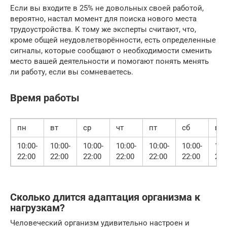
Если вы входите в 25% не довольных своей работой,
вероятно, настал момент для поиска нового места
трудоустройства. К тому же эксперты считают, что,
кроме общей неудовлетворённости, есть определенные
сигналы, которые сообщают о необходимости сменить
место вашей деятельности и помогают понять менять
ли работу, если вы сомневаетесь.
Время работы
пн
вт
ср
чт
пт
сб
вс
10:00-
10:00-
10:00-
10:00-
10:00-
10:00-
10:
22:00
22:00
22:00
22:00
22:00
22:00
22:
Сколько длится адаптация организма к
нагрузкам?
Человеческий организм удивительно настроен и