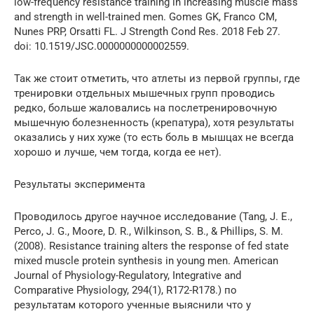
low-frequency resistance training in increasing muscle mass
and strength in well-trained men. Gomes GK, Franco CM,
Nunes PRP, Orsatti FL. J Strength Cond Res. 2018 Feb 27.
doi: 10.1519/JSC.0000000000002559.
Так же стоит отметить, что атлеты из первой группы, где
тренировки отдельных мышечных групп проводись
редко, больше жаловались на послетренировочную
мышечную болезненность (крепатура), хотя результаты
оказались у них хуже (то есть боль в мышцах не всегда
хорошо и лучше, чем тогда, когда ее нет).
Результаты эксперимента
Проводилось другое научное исследование (Tang, J. E.,
Perco, J. G., Moore, D. R., Wilkinson, S. B., & Phillips, S. M.
(2008). Resistance training alters the response of fed state
mixed muscle protein synthesis in young men. American
Journal of Physiology-Regulatory, Integrative and
Comparative Physiology, 294(1), R172-R178.) по
результатам которого ученные выяснили что у