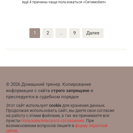
ещё 4 причины чаще пользоваться «Ситимобил»
Пагинация
1
2
…
9
Далее
записей
© 2026 Домашний тренер. Копирование
информации с сайта
строго запрещено
и
преследуется в судебном порядке
Этот сайт использует
cookie
для хранения данных.
Продолжая использовать сайт, вы даете свое согласие
на работу с этими файлами, а так же принимаете все
пункты
пользовательского соглашения
. При
возникновении вопросов пишите в
форму обратной
связи
.