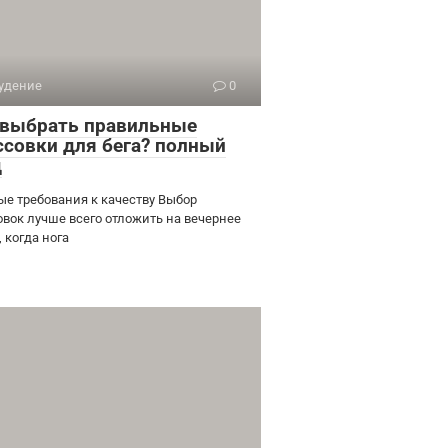
удение
0
 выбрать правильные
ссовки для бега? полный
д
ые требования к качеству Выбор
овок лучше всего отложить на вечернее
 когда нога