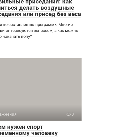
вильные приседания: как
читься делать воздушные
седания или присед без веса
ы по составлению программы Многие
ки интересуются вопросом, а как можно
о накачать попу?
ажнения
0
ем нужен спорт
ременному человеку