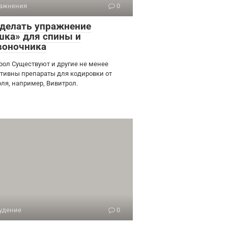
ажнения
0
 делать упражнение
шка» для спины и
воночника
рол Существуют и другие не менее
тивны препараты для кодировки от
оля, например, Вивитрол.
удение
0