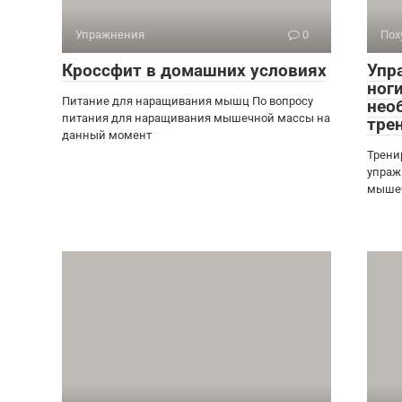
Упражнения
0
Пох
Кроссфит в домашних условиях
Упр
ног
Питание для наращивания мышц По вопросу
нео
питания для наращивания мышечной массы на
тре
данный момент
Трени
упраж
мышеч