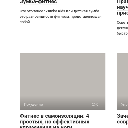
Зумба-фитнес
Пра
нау
Что это такое? Zumba Kids или детская зумба —
при
это разновидность фитнеса, представляющая
собой
Совет
девуш
быстр
Похудение
0
Упр
Фитнес в самоизоляции: 4
Зач
простых, но эффективных
сов
упражнения на ноги