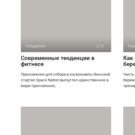
Похудение
0
Упр
Современные тенденции в
Как
фитнесе
бер
Приложение для отбора в космонавты Финский
Часть
стартап Space Nation выпустил единственное в
берем
мире приложение,
трени