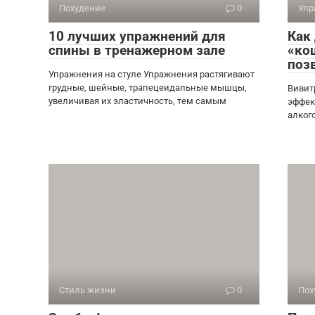
Похудение
0
Упр
10 лучших упражнений для
Как
спины в тренажерном зале
«ко
поз
Упражнения на стуле Упражнения растягивают
грудные, шейные, трапецеидальные мышцы,
Вивит
увеличивая их эластичность, тем самым
эффек
алког
Стиль жизни
0
Пох