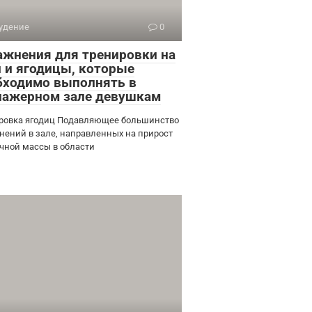
удение
0
ажнения для тренировки на
и и ягодицы, которые
бходимо выполнять в
нажерном зале девушкам
ровка ягодиц Подавляющее большинство
нений в зале, направленных на прирост
ной массы в области