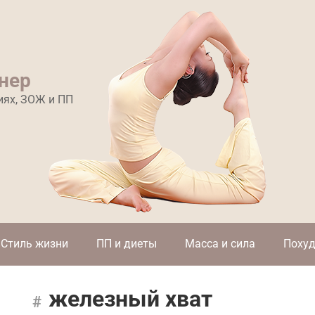
нер
иях, ЗОЖ и ПП
Стиль жизни
ПП и диеты
Масса и сила
Похуд
железный хват