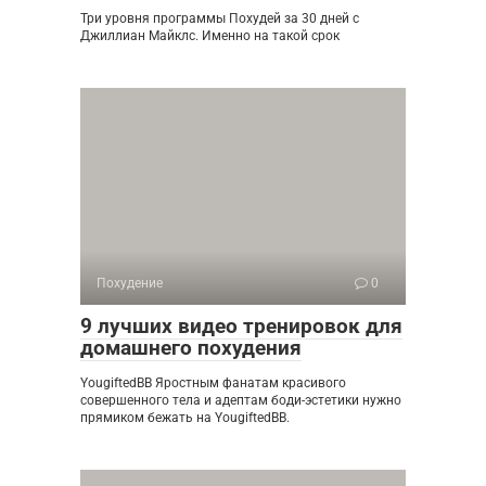
Три уровня программы Похудей за 30 дней с
Джиллиан Майклс. Именно на такой срок
Похудение
0
9 лучших видео тренировок для
домашнего похудения
YougiftedBB Яростным фанатам красивого
совершенного тела и адептам бо­ди-эс­те­ти­ки нужно
прямиком бежать на YougiftedBB.