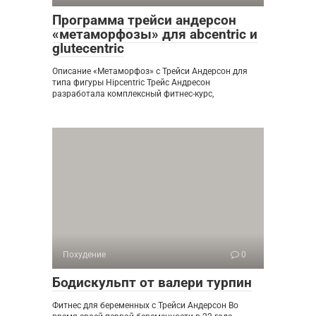
Программа трейси андерсон
«метаморфозы» для abcentric и
glutecentric
Описание «Метаморфоз» с Трейси Андерсон для
типа фигуры Hipcentric Трейс Андресон
разработала комплексный фитнес-курс,
Похудение
0
Бодискульпт от валери турпин
Фитнес для беременных с Трейси Андерсон Во