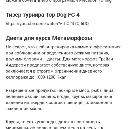
можете сочетать его с программой Precision Toning.
Тизер турнира Top Dog FC 4
https://youtube.com/watch?v=hOf1l7Cj6UQ
Диета для курса Метаморфозы
Не секрет, что любая тренировка намного эффективнее
при соблюдении определенного режима питания,
другими словами – диеты. Для метаморфоз Трейси
Андерсон предлагает собственную диету, которая
заключается в строгом ограничении дневного
каллоража до 1000-1200 Ккал.
Разрешенные продукты: нежирное мясо, рыба, яйца,
зеленые овощи, зелень, ягоды, крупы, макаронные
изделия из твердых сортов пшеницы, оливковое и
тыквенное масло.
Крупы, то есть углеводы, должны составлять
минимальную долю в вашем меню на день, т.к.