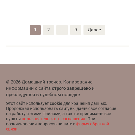
Пагинация
1
2
…
9
Далее
записей
© 2026 Домашний тренер. Копирование
информации с сайта
строго запрещено
и
преследуется в судебном порядке
Этот сайт использует
cookie
для хранения данных.
Продолжая использовать сайт, вы даете свое согласие
на работу с этими файлами, а так же принимаете все
пункты
пользовательского соглашения
. При
возникновении вопросов пишите в
форму обратной
связи
.