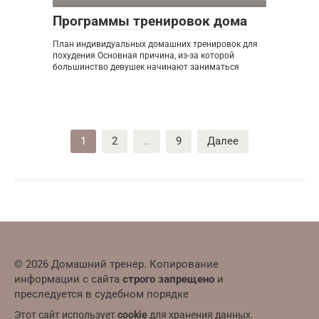
Программы тренировок дома
План индивидуальных домашних тренировок для
похудения Основная причина, из-за которой
большинство девушек начинают заниматься
Пагинация
1
2
…
9
Далее
записей
© 2026 Домашний тренер. Копирование
информации с сайта
строго запрещено
и
преследуется в судебном порядке
Этот сайт использует
cookie
для хранения данных.