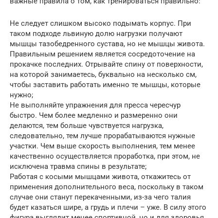
важные правила о том, как тренироваться правильно:
Не следует слишком высоко подымать корпус. При
таком подходе львиную долю нагрузки получают
мышцы тазобедренного сустава, но не мышцы живота.
Правильным решением является сосредоточение на
прокачке последних. Отрывайте спину от поверхности,
на которой занимаетесь, буквально на несколько см,
чтобы заставить работать именно те мышцы, которые
нужно;
Не выполняйте упражнения для пресса чересчур
быстро. Чем более медленно и размеренно они
делаются, тем больше чувствуется нагрузка,
следовательно, тем лучше прорабатываются нужные
участки. Чем выше скорость выполнения, тем менее
качественно осуществляется проработка, при этом, не
исключена травма спины в результате;
Работая с косыми мышцами живота, откажитесь от
применения дополнительного веса, поскольку в таком
случае они станут перекаченными, из-за чего талия
будет казаться шире, а грудь и плечи – уже. В силу этого
фигура выглядит менее спортивной, но и для здоровья