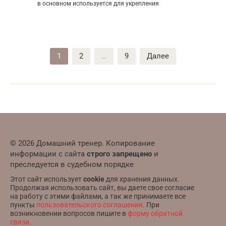
в основном используется для укрепления
Пагинация
1
2
…
9
Далее
записей
© 2026 Домашний тренер. Копирование
информации с сайта
строго запрещено
и
преследуется в судебном порядке
Этот сайт использует
cookie
для хранения данных.
Продолжая использовать сайт, вы даете свое согласие
на работу с этими файлами, а так же принимаете все
пункты
пользовательского соглашения
. При
возникновении вопросов пишите в
форму обратной
связи
.