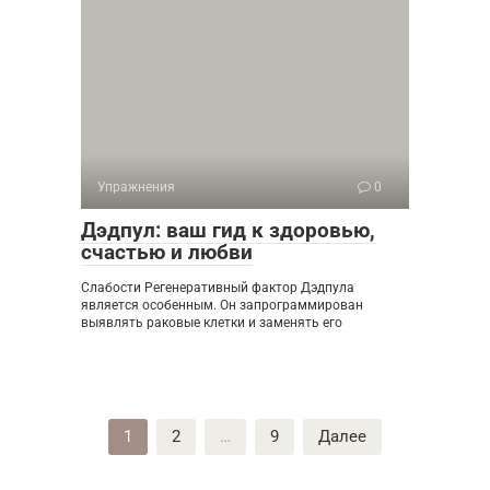
Упражнения
0
Дэдпул: ваш гид к здоровью,
счастью и любви
Слабости Регенеративный фактор Дэдпула
является особенным. Он запрограммирован
выявлять раковые клетки и заменять его
Пагинация
1
2
…
9
Далее
записей