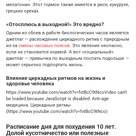
мелатонин. Этот гормон также имеется в рисе, кукурузе,
грецких орехах.
«Отосплюсь в выходной!» Это вредно?
Одним из сбоев в работе биологических часов является
джетлаг — расхождение циркадного ритма с природным
из-за
смены часовых поясов
. Это явление неопасно,
если не становится нормой. А вот «социальный»
джетлаг — привычка по выходным поспать подольше —
может серьезно подпортить жизнь.
Влияние циркадных ритмов на жизнь и
здоровье человека
https://www.youtube.com/watch?v=fvtBcC9tNcoVideo can’t
be loaded because JavaScript is disabled: Anti-age
медицина. Циркадные ритмы
(https://www.youtube.com/watch?v=fvtBcC9tNco)
Расписание дня для похудения 10 лет.
Долой кусотничество или полезные