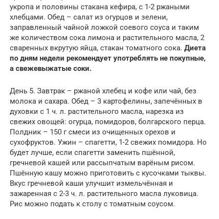
укропа и половины стакана кефира, с 1-2 ржаными
хлебцами. Обед – салат из огурцов и зелени,
заправленный чайной ложкой соевого соуса и таким
же количеством сока лимона и растительного масла, 2
сваренных вкрутую яйца, стакан томатного сока.
Диета
по дням недели рекомендует употреблять не покупные,
а свежевыжатые соки.
День 5. Завтрак – ржаной хлебец и кофе или чай, без
молока и сахара. Обед – 3 картофелины, запечённых в
духовки с 1 ч. л. растительного масла, нарезка из
свежих овощей: огурца, помидоров, болгарского перца.
Полдник – 150 г смеси из очищенных орехов и
сухофруктов. Ужин – спагетти, 1-2 свежих помидора. Но
будет лучше, если спагетти заменить пшённой,
гречневой кашей или рассыпчатым варёным рисом.
Пшённую кашу можно приготовить с кусочками тыквы.
Вкус гречневой каши улучшит измельчённая и
зажаренная с 2-3 ч. л. растительного масла луковица.
Рис можно подать к столу с томатным соусом.