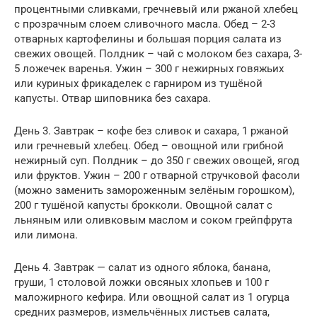
процентными сливками, гречневый или ржаной хлебец
с прозрачным слоем сливочного масла. Обед – 2-3
отварных картофелины и большая порция салата из
свежих овощей. Полдник – чай с молоком без сахара, 3-
5 ложечек варенья. Ужин – 300 г нежирных говяжьих
или куриных фрикаделек с гарниром из тушёной
капусты. Отвар шиповника без сахара.
День 3. Завтрак – кофе без сливок и сахара, 1 ржаной
или гречневый хлебец. Обед – овощной или грибной
нежирный суп. Полдник – до 350 г свежих овощей, ягод
или фруктов. Ужин – 200 г отварной стручковой фасоли
(можно заменить замороженным зелёным горошком),
200 г тушёной капусты брокколи. Овощной салат с
льняным или оливковым маслом и соком грейпфрута
или лимона.
День 4. Завтрак — салат из одного яблока, банана,
груши, 1 столовой ложки овсяных хлопьев и 100 г
маложирного кефира. Или овощной салат из 1 огурца
средних размеров, измельчённых листьев салата,