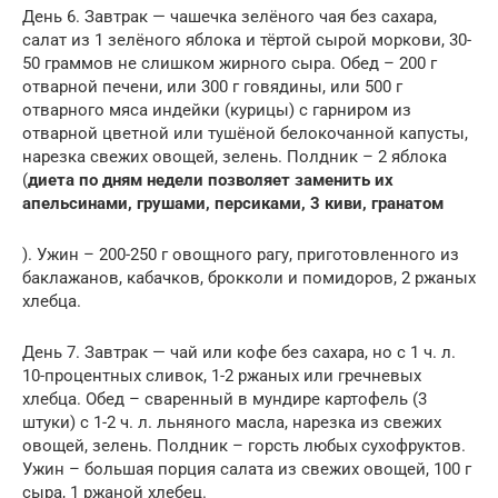
День 6. Завтрак — чашечка зелёного чая без сахара,
салат из 1 зелёного яблока и тёртой сырой моркови, 30-
50 граммов не слишком жирного сыра. Обед – 200 г
отварной печени, или 300 г говядины, или 500 г
отварного мяса индейки (курицы) с гарниром из
отварной цветной или тушёной белокочанной капусты,
нарезка свежих овощей, зелень. Полдник – 2 яблока
(
диета по дням недели позволяет заменить их
апельсинами, грушами, персиками, 3 киви, гранатом
). Ужин – 200-250 г овощного рагу, приготовленного из
баклажанов, кабачков, брокколи и помидоров, 2 ржаных
хлебца.
День 7. Завтрак — чай или кофе без сахара, но с 1 ч. л.
10-процентных сливок, 1-2 ржаных или гречневых
хлебца. Обед – сваренный в мундире картофель (3
штуки) с 1-2 ч. л. льняного масла, нарезка из свежих
овощей, зелень. Полдник – горсть любых сухофруктов.
Ужин – большая порция салата из свежих овощей, 100 г
сыра, 1 ржаной хлебец.