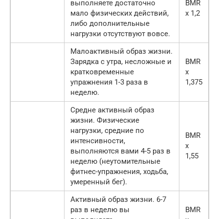
выполняете достаточно
BMR
мало физических действий,
х 1,2
либо дополнительные
нагрузки отсутствуют вовсе.
Малоактивный образ жизни.
Зарядка с утра, несложные и
BMR
кратковременные
х
упражнения 1-3 раза в
1,375
неделю.
Средне активный образ
жизни. Физические
нагрузки, средние по
BMR
интенсивности,
х
выполняются вами 4-5 раз в
1,55
неделю (неутомительные
фитнес-упражнения, ходьба,
умеренный бег).
Активный образ жизни. 6-7
раз в неделю вы
BMR