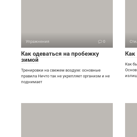
Упражнения
0
Сти
Как одеваться на пробежку
Как
зимой
Как б
Основ
Тренировки на свежем воздухе: основные
излиш
правила Ничто так не укрепляет организм и не
поднимает