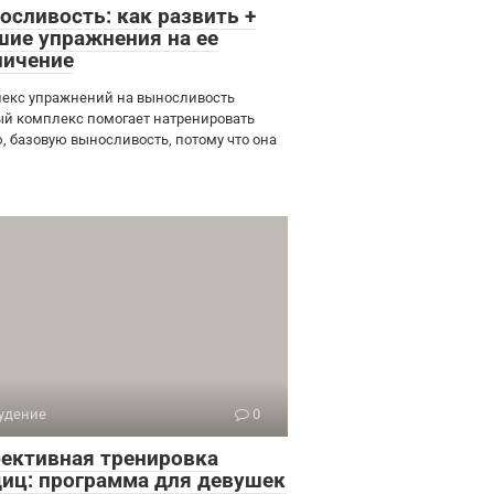
осливость: как развить +
шие упражнения на ее
личение
екс упражнений на выносливость
й комплекс помогает натренировать
, базовую выносливость, потому что она
удение
0
ективная тренировка
диц: программа для девушек