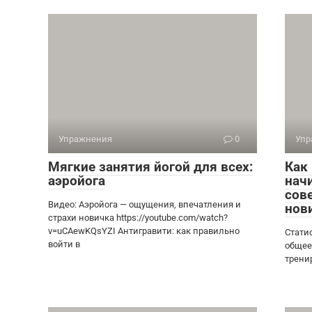
Упражнения
0
Упр
Мягкие занятия йогой для всех:
Как
аэройога
нач
сов
Видео: Аэройога — ощущения, впечатления и
нов
страхи новичка https://youtube.com/watch?
v=uCAewKQsYZI Антигравити: как правильно
Стати
войти в
общее
трени