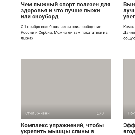
Чем лыжный спорт полезен для
Вын
здоровья и что лучше лыжи
луч
или сноуборд
уве
С 1 ноября возобновляется авиасообщение
Компл
России и Сербии. Можно ли там покататься на
Данны
лыжах
общую
Стиль жизни
0
Пох
Комплекс упражнений, чтобы
Эфф
укрепить мышцы спины в
яго