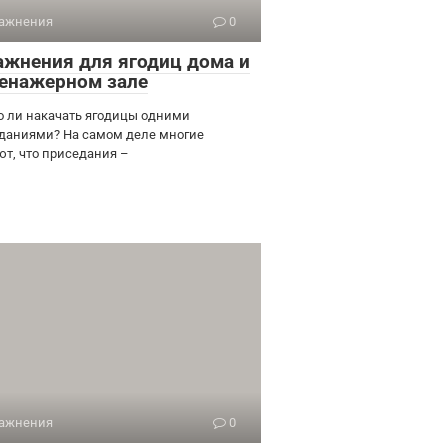
ажнения
0
ажнения для ягодиц дома и
ренажерном зале
 ли накачать ягодицы одними
даниями? На самом деле многие
ют, что приседания –
ажнения
0