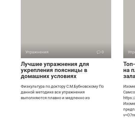
Упражнения
0
Упр
Лучшие упражнения для
Топ
укрепления поясницы в
на 
домашних условиях
зал
Физкультура по доктору С.М.Бубновскому По
Изоме
данной методике все упражнения
Самсон
выполняются плавно и медленно из
https
Изоме
предпл
v=O7n