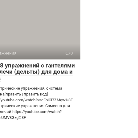
ажнения
0
-8 упражнений с гантелями
плечи (дельты) для дома и
а
трические упражнения, система
а[править | править код]
://youtube.com/watch?v=cFoiCi7ZMqw%3F
трические упражнения Самсона для
ечий https://youtube.com/watch?
nUMV8Gxg%3F