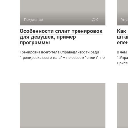
Похудение
0
Упр
Особенности сплит тренировок
Как
для девушек, пример
шта
программы
еле
Тренировка всего тела Справедливости ради –
В чём
“тренировка всего тела” – не совсем “сплит”, но
1.Упр
Присе