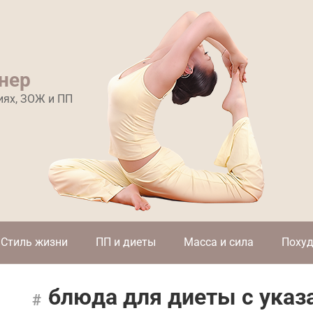
нер
иях, ЗОЖ и ПП
Стиль жизни
ПП и диеты
Масса и сила
Похуд
блюда для диеты с указ