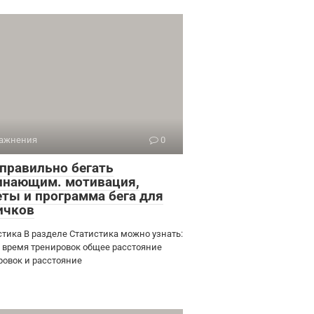
ажнения
0
 правильно бегать
инающим. мотивация,
еты и программа бега для
ичков
стика В разделе Статистика можно узнать:
 время тренировок общее расстояние
ровок и расстояние