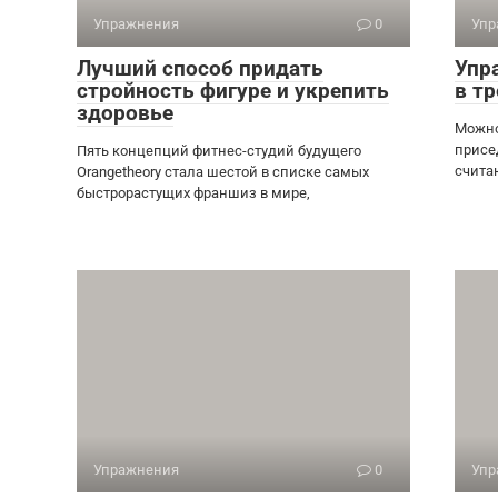
Упражнения
0
Упр
Лучший способ придать
Упр
стройность фигуре и укрепить
в т
здоровье
Можно
присе
Пять концепций фитнес-студий будущего
счита
Orangetheory стала шестой в списке самых
быстрорастущих франшиз в мире,
Упражнения
0
Упр