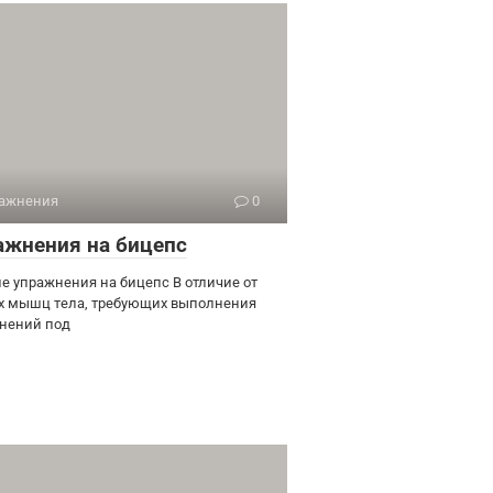
ажнения
0
ажнения на бицепс
е упражнения на бицепс В отличие от
х мышц тела, требующих выполнения
нений под