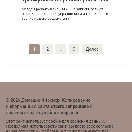
Методы развития силы мышц в зависимости от
способа выполнения упражнения и интенсивности
тренирующего воздействия
Пагинация
1
2
…
9
Далее
записей
© 2026 Домашний тренер. Копирование
информации с сайта
строго запрещено
и
преследуется в судебном порядке
Этот сайт использует
cookie
для хранения данных.
Продолжая использовать сайт, вы даете свое согласие
на работу с этими файлами, а так же принимаете все