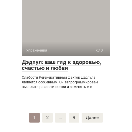
Упражнения
0
Дэдпул: ваш гид к здоровью,
счастью и любви
Слабости Регенеративный фактор Дэдпула
является особенным. Он запрограммирован
выявлять раковые клетки и заменять его
Пагинация
1
2
…
9
Далее
записей