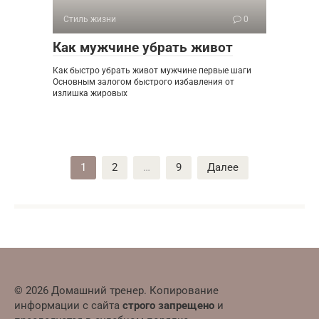
Стиль жизни
0
Как мужчине убрать живот
Как быстро убрать живот мужчине первые шаги
Основным залогом быстрого избавления от
излишка жировых
Пагинация
1
2
…
9
Далее
записей
© 2026 Домашний тренер. Копирование
информации с сайта
строго запрещено
и