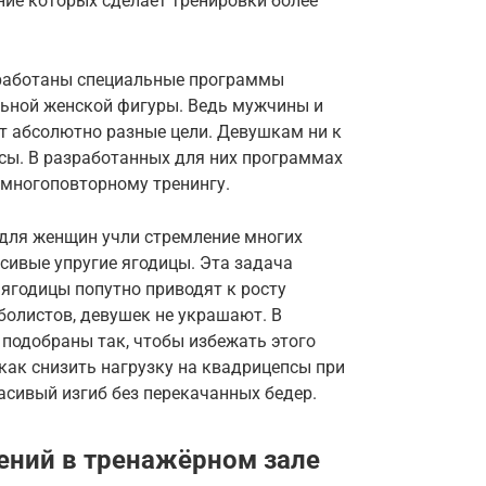
ние которых сделает тренировки более
зработаны специальные программы
льной женской фигуры. Ведь мужчины и
т абсолютно разные цели. Девушкам ни к
сы. В разработанных для них программах
 многоповторному тренингу.
 для женщин учли стремление многих
сивые упругие ягодицы. Эта задача
 ягодицы попутно приводят к росту
тболистов, девушек не украшают. В
подобраны так, чтобы избежать этого
 как снизить нагрузку на квадрицепсы при
асивый изгиб без перекачанных бедер.
ний в тренажёрном зале