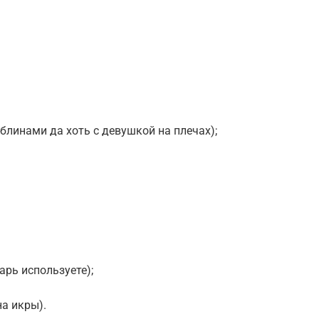
 блинами да хоть с девушкой на плечах);
арь используете);
на икры).