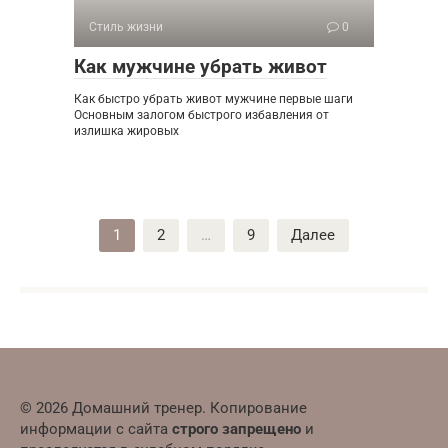
Стиль жизни
0
Как мужчине убрать живот
Как быстро убрать живот мужчине первые шаги
Основным залогом быстрого избавления от
излишка жировых
Пагинация
1
2
…
9
Далее
записей
© 2026 Домашний тренер. Копирование
информации с сайта
строго запрещено
и