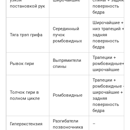
постановкой рук
поверхность
бедра
Широчайшие +
Серединный
низ трапеций +
Тяга трэп грифа
пучок
задняя
ромбовидных
поверхность
бедра
Трапеции +
Выпрямители
Рывок гири
ромбовидные+
спины
широчайшие
Трапеции +
ромбовидные +
Толчок гири в
широчайшие +
Ромбовидные
полном цикле
задняя
поверхность
бедра
Разгибатели
Гиперэкстензия
–
позвоночника