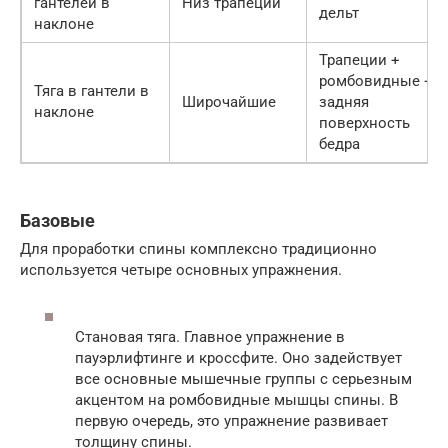
гантелей в
Низ трапеций
дельт
наклоне
Трапеции +
ромбовидные +
Тяга в гантели в
Широчайшие
задняя
наклоне
поверхность
бедра
Базовые
Для проработки спины комплексно традиционно
используется четыре основных упражнения.
Становая тяга. Главное упражнение в
пауэрлифтинге и кроссфите. Оно задействует
все основные мышечные группы с серьезным
акцентом на ромбовидные мышцы спины. В
первую очередь, это упражнение развивает
толщину спины.