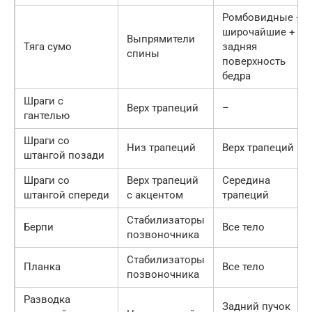
Ромбовидные +
широчайшие +
Выпрямители
Тяга сумо
задняя
спины
поверхность
бедра
Шраги с
Верх трапеций
–
гантелью
Шраги со
Низ трапеций
Верх трапеций
штангой позади
Шраги со
Верх трапеций
Середина
штангой спереди
с акцентом
трапеций
Стабилизаторы
Берпи
Все тело
позвоночника
Стабилизаторы
Планка
Все тело
позвоночника
Разводка
Задний пучок