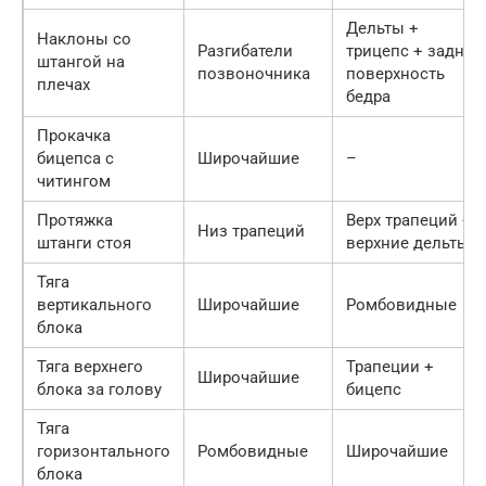
Дельты +
Наклоны со
Разгибатели
трицепс + задняя
штангой на
позвоночника
поверхность
плечах
бедра
Прокачка
бицепса с
Широчайшие
–
читингом
Протяжка
Верх трапеций +
Низ трапеций
штанги стоя
верхние дельты
Тяга
вертикального
Широчайшие
Ромбовидные
блока
Тяга верхнего
Трапеции +
Широчайшие
блока за голову
бицепс
Тяга
горизонтального
Ромбовидные
Широчайшие
блока