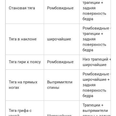
трапеции +
Становая тяга
Ромбовидные
задняя
поверхность
бедра
Ромбовидные +
трапеции +
Тяга в наклоне
широчайшие
задняя
поверхность
бедра
Низ трапеций +
Тяга гири к поясу
Ромбовидные
широчайшие
Ромбовидные +
широчайшие +
Тяга на прямых
Выпрямители
задняя
ногах
спины
поверхность
бедра
Трапеции +
Тяга грифа с
выпрямители
узкой
Широчайшие
спины + задняя