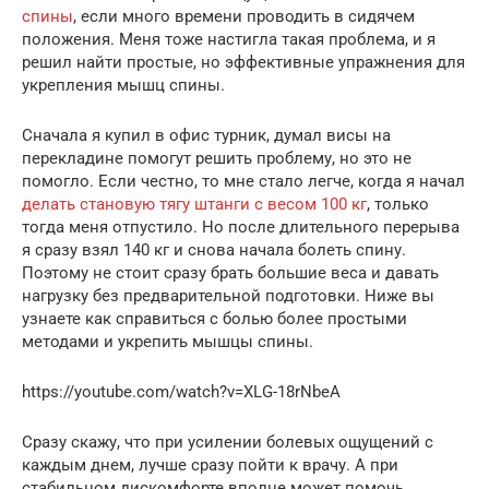
спины
, если много времени проводить в сидячем
положения. Меня тоже настигла такая проблема, и я
решил найти простые, но эффективные упражнения для
укрепления мышц спины.
Сначала я купил в офис турник, думал висы на
перекладине помогут решить проблему, но это не
помогло. Если честно, то мне стало легче, когда я начал
делать становую тягу
штанги с весом 100 кг
, только
тогда меня отпустило. Но после длительного перерыва
я сразу взял 140 кг и снова начала болеть спину.
Поэтому не стоит сразу брать большие веса и давать
нагрузку без предварительной подготовки. Ниже вы
узнаете как справиться с болью более простыми
методами и укрепить мышцы спины.
https://youtube.com/watch?v=XLG-18rNbeA
Сразу скажу, что при усилении болевых ощущений с
каждым днем, лучше сразу пойти к врачу. А при
стабильном дискомфорте вполне может помочь