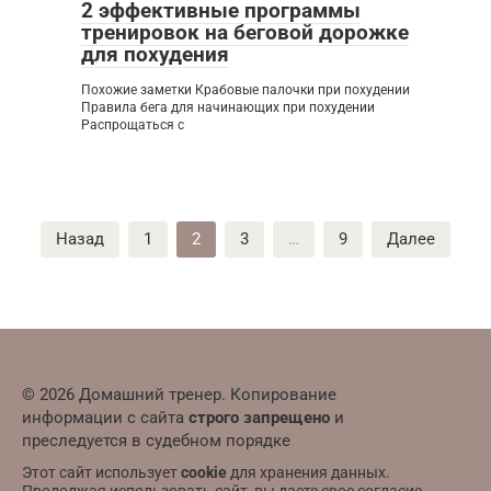
2 эффективные программы
тренировок на беговой дорожке
для похудения
Похожие заметки Крабовые палочки при похудении
Правила бега для начинающих при похудении
Распрощаться с
Пагинация
Назад
1
2
3
…
9
Далее
записей
© 2026 Домашний тренер. Копирование
информации с сайта
строго запрещено
и
преследуется в судебном порядке
Этот сайт использует
cookie
для хранения данных.