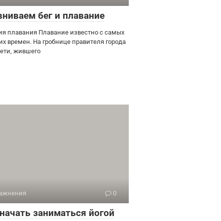
вниваем бег и плавание
ия плавания Плавание известно с самых
их времен. На гробнице правителя города
Сети, жившего
ажнения
0
 начать заниматься йогой