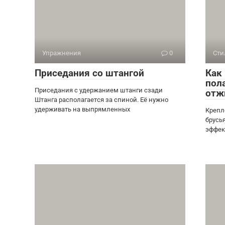
Упражнения
0
Сти
Приседания со штангой
Как
пол
Приседания с удержанием штанги сзади
отж
Штанга располагается за спиной. Её нужно
удерживать на выпрямленных
Крепл
брусь
эффек