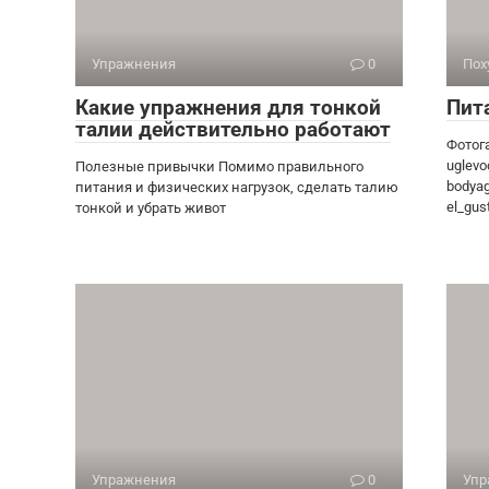
Упражнения
0
Пох
Какие упражнения для тонкой
Пит
талии действительно работают
Фотога
uglevo
Полезные привычки Помимо правильного
bodyag
питания и физических нагрузок, сделать талию
el_gu
тонкой и убрать живот
Упражнения
0
Упр