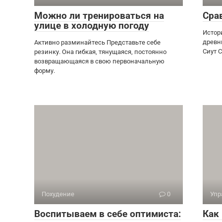
Можно ли тренироваться на
Сра
улице в холодную погоду
Истор
древн
Активно разминайтесь Представьте себе
Сиут 
резинку. Она гибкая, тянущаяся, постоянно
возвращающаяся в свою первоначальную
форму.
Похудение
0
Упр
Воспитываем в себе оптимиста:
Как