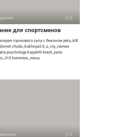
удение
0
ание для спортсменов
лерея горохового супа с беконом jeka_k0t
dovnet chudo_kukhnya5 it_s_my_namee
ina.psychology kopyletti brazil_yana
sto_313 hommies_menu
ажнения
0