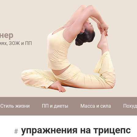
нер
иях, ЗОЖ и ПП
Стиль жизни
ПП и диеты
Масса и сила
Похуд
упражнения на трицепс