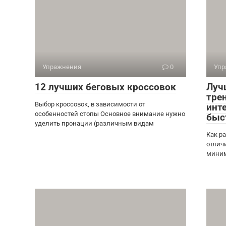
Упражнения
0
Упр
12 лучших беговых кроссовок
Луч
тре
Выбор кроссовок, в зависимости от
инте
особенностей стопы Основное внимание нужно
быс
уделить пронации (различным видам
Как р
отлич
мини