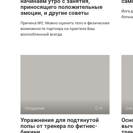
начинаем утро с занятия,
сам
приносящего положительные
Йога д
эмоции, и другие советы
больш
Причина №2. Можно оценить тело и физические
возможности партнера на практике Ваш
возлюбленный всегда
Похудение
0
Сти
Упражнения для подтянутой
Осн
попы от тренера по фитнес-
выч
бикини
тре