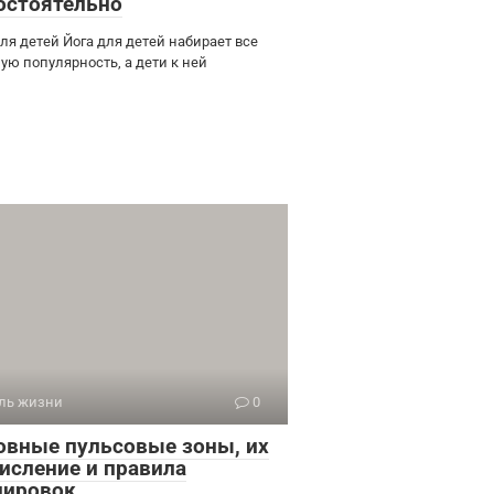
остоятельно
ля детей Йога для детей набирает все
ую популярность, а дети к ней
ль жизни
0
овные пульсовые зоны, их
исление и правила
нировок