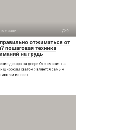
ль жизни
0
 правильно отжиматься от
а? пошаговая техника
иманий на грудь
ение декора на дверь Отжимания на
ях широким хватом Является самым
тивным из всех