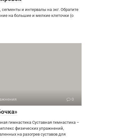
, сегменты и интервалы на экг. Обратите
ние на большие и мелкие клеточки (о
ажнения
0
бочка»
вная гимнастика Суставная гимнастика –
омплекс физических упражнений,
вленных на разогрев суставов для