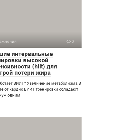
ажнения
0
шие интервальные
нировки высокой
нсивности (hiit) для
трой потери жира
аботает ВИИТ? Увеличение метаболизма В
ие от кардио ВИИТ тренировки обладают
мум одним