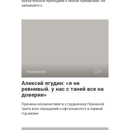
обязательной прелюдией к любой тренировке. Не
забывайте о
Упражнения
0
Алексей ягудин: «я не
ревнивый. у нас с таней все на
доверии»
Причины конъюнктивита у грудничков Причиной
трети всех обращений к офтальмологу в первый
год жизни