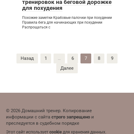
тренировок на беговой дорожке
для похудения
Похожие заметки Крабовые палочки при похудении
Правила бега для начинающих при похудении
Распрощаться с
Пагинация
Назад
1
…
6
7
8
9
записей
Далее
© 2026 Домашний тренер. Копирование
информации с сайта
строго запрещено
и
преследуется в судебном порядке
Этот сайт использует
cookie
для хранения данных.