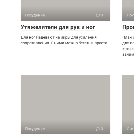
Похудение
0
Пох
Утяжелители для рук и ног
Про
Для ног Надевают на икры для усиления
План 
сопротивления. С ними можно бегать и просто
для п
котор
заним
Похудение
0
Сти