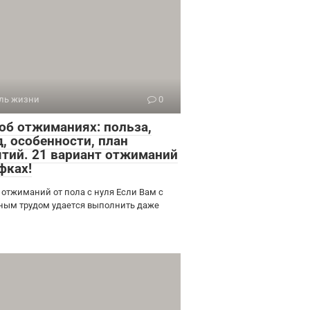
ль жизни
0
 об отжиманиях: польза,
, особенности, план
ятий. 21 вариант отжиманий
фках!
 отжиманий от пола с нуля Если Вам с
ным трудом удается выполнить даже