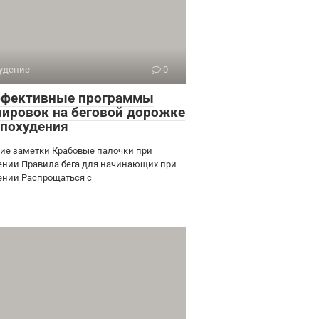
удение
0
ффективные программы
нировок на беговой дорожке
 похудения
ие заметки Крабовые палочки при
ении Правила бега для начинающих при
ении Распрощаться с