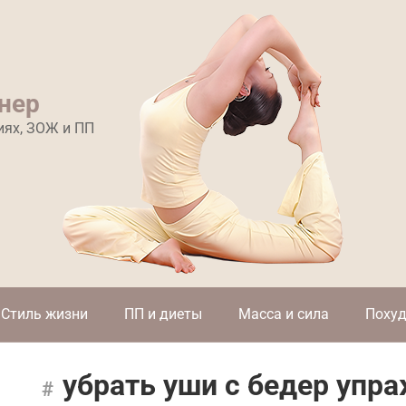
нер
иях, ЗОЖ и ПП
Стиль жизни
ПП и диеты
Масса и сила
Похуд
убрать уши с бедер упр