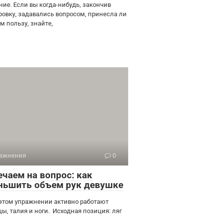
ние. Если вы когда-нибудь, закончив
ровку, задавались вопросом, принесла ли
м пользу, знайте,
ажнения
0
ечаем на вопрос: как
ньшить объем рук девушке
 этом упражнении активно работают
цы, талия и ноги. Исходная позиция: ляг