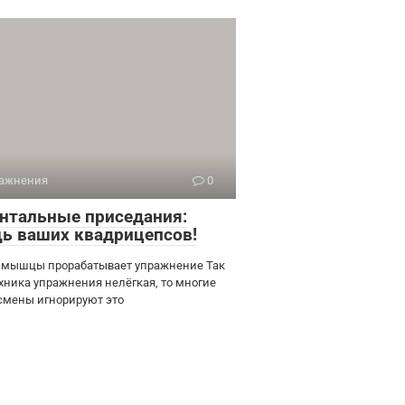
ажнения
0
нтальные приседания:
ь ваших квадрицепсов!
 мышцы прорабатывает упражнение Так
ехника упражнения нелёгкая, то многие
смены игнорируют это