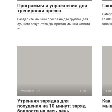
Программы и упражнения для
Гак
тренировки пресса
Catego
Гакке
Разделите мышцы пресса на две группы, для
спорт
лучшего результата Да, прямая мышца живота
—
Упражнения
0
Пох
Утренняя зарядка для
Как
похудения на 10 минут: заряд
мыш
бодрости на весь день