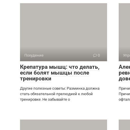
Похудение
0
Упр
Крепатура мышц: что делать,
Алек
если болят мышцы после
ревн
тренировки
дов
Другие полезные советы: Разминка должна
Причи
стать обязательной прелюдией к любой
Причи
тренировке. Не забывайте о
офтал