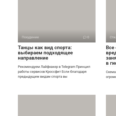
Похудение
0
Сти
Танцы как вид спорта:
Все
выбираем подходящее
вред
направление
зан
в ги
Рекомендуем Лайфхакер в Telegram Принцип
работы сервисов Кроссфит Если благодаря
Схема
предыдущим видам спорта вы
огром