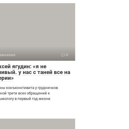
ажнения
0
сей ягудин: «я не
ивый. у нас с таней все на
ерии»
ны конъюнктивита у грудничков
ной трети всех обращений к
ьмологу в первый год жизни