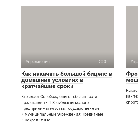
Упражнения
0
Упр
Как накачать большой бицепс в
Фро
домашних условиях в
мощ
кратчайшие сроки
Какие
как т
Кто сдает Освобождены от обязанности
спорт
представлять П-3: субъекты малого
предпринимательства; государственные
и муниципальные учреждения; кредитные
и некредитные