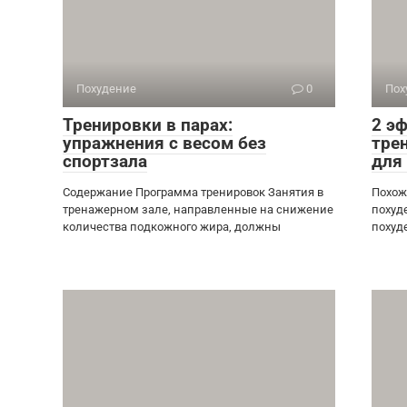
Похудение
0
Пох
Тренировки в парах:
2 э
упражнения с весом без
тре
спортзала
для
Содержание Программа тренировок Занятия в
Похож
тренажерном зале, направленные на снижение
похуд
количества подкожного жира, должны
похуд