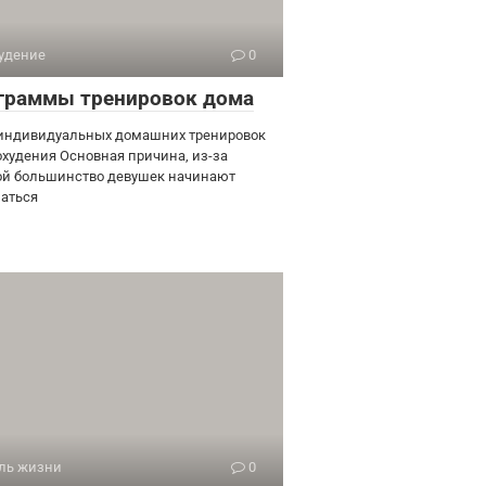
удение
0
граммы тренировок дома
индивидуальных домашних тренировок
охудения Основная причина, из-за
ой большинство девушек начинают
аться
ль жизни
0