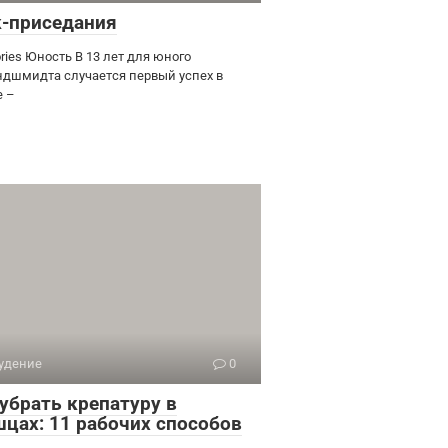
к-приседания
ries Юность В 13 лет для юного
ндшмидта случается первый успех в
е –
удение
0
 убрать крепатуру в
цах: 11 рабочих способов