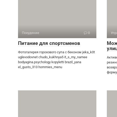
Похудение
0
Упр
Питание для спортсменов
Мож
ули
Фотогалерея горохового супа с беконом jeka_k0t
uglevodovnet chudo_kukhnya5 it_s_my_namee
Актив
bodyagina.psychology kopyletti brazil_yana
резин
el_gusto_313 hommies_menu
возвр
форму