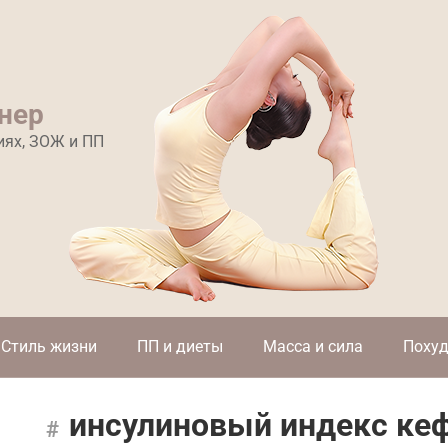
нер
иях, ЗОЖ и ПП
Стиль жизни
ПП и диеты
Масса и сила
Похуд
инсулиновый индекс кеф