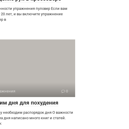
нности упражнения пуловер Если вам
 20 лет, и вы включите упражнение
ер в
ажнения
0
им дня для похудения
у необходим распорядок дня О важности
а дня написано много книг и статей.
к