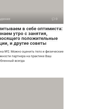
удение
0
питываем в себе оптимиста:
наем утро с занятия,
носящего положительные
ции, и другие советы
на №2. Можно оценить тело и физические
жности партнера на практике Ваш
бленный всегда