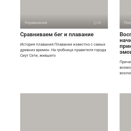
Упражнения
0
Пох
Сравниваем бег и плавание
Вос
начи
История плавания Плавание известно с самых
при
древних времен. На гробнице правителя города
эмо
Сиут Сети, жившего
Причи
возмо
возлю