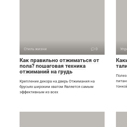
Стиль жизни
0
Упр
Как правильно отжиматься от
Как
пола? пошаговая техника
тал
отжиманий на грудь
Полез
питан
Крепление декора на дверь Отжимания на
тонко
брусьях широким хватом Является самым
эффективным из всех