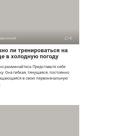
ажнения
0
но ли тренироваться на
це в холодную погоду
но разминайтесь Представьте себе
ку. Она гибкая, тянущаяся, постоянно
ащающаяся в свою первоначальную
.