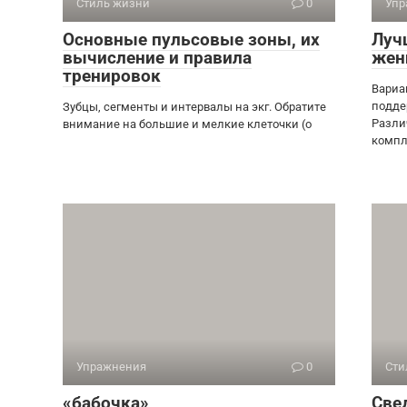
Стиль жизни
0
Упр
Основные пульсовые зоны, их
Луч
вычисление и правила
жен
тренировок
Вариа
подде
Зубцы, сегменты и интервалы на экг. Обратите
Разли
внимание на большие и мелкие клеточки (о
компл
Упражнения
0
Сти
«бабочка»
Све