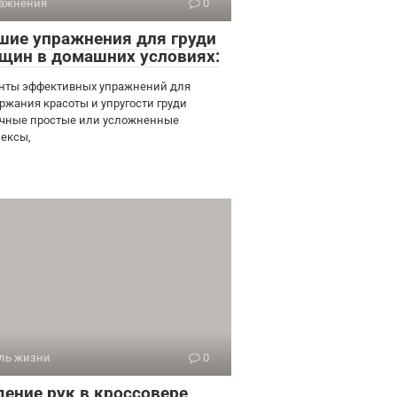
ажнения
0
шие упражнения для груди
щин в домашних условиях:
нты эффективных упражнений для
ржания красоты и упругости груди
чные простые или усложненные
ексы,
ль жизни
0
дение рук в кроссовере