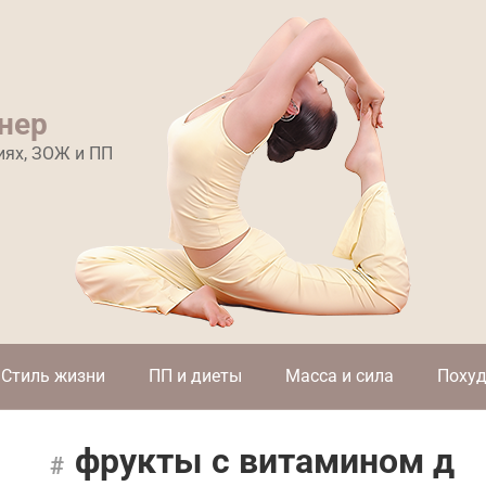
нер
иях, ЗОЖ и ПП
Стиль жизни
ПП и диеты
Масса и сила
Похуд
фрукты с витамином д