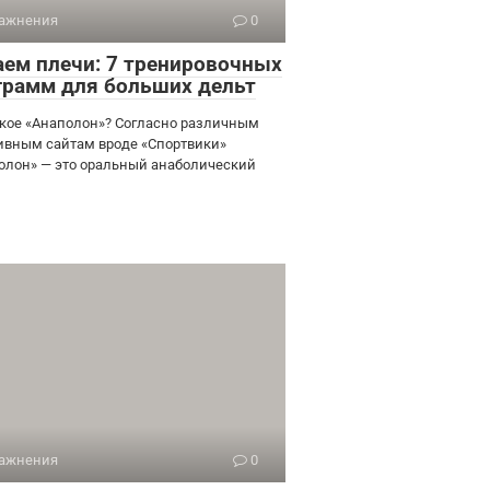
ажнения
0
аем плечи: 7 тренировочных
грамм для больших дельт
акое «Анаполон»? Согласно различным
ивным сайтам вроде «Спортвики»
олон» — это оральный анаболический
ажнения
0