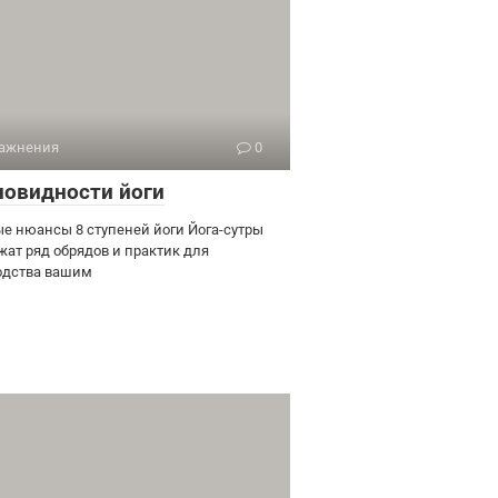
ажнения
0
новидности йоги
е нюансы 8 ступеней йоги Йога-сутры
жат ряд обрядов и практик для
одства вашим