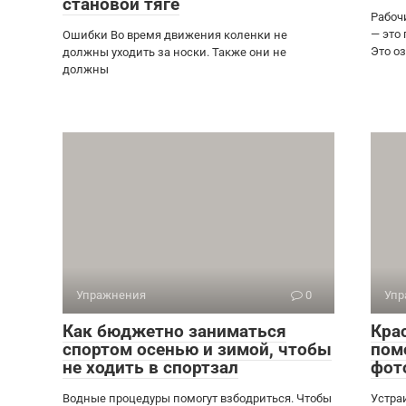
становой тяге
Рабоч
— это
Ошибки Во время движения коленки не
Это оз
должны уходить за носки. Также они не
должны
Упражнения
0
Упр
Как бюджетно заниматься
Крас
спортом осенью и зимой, чтобы
пом
не ходить в спортзал
фот
Водные процедуры помогут взбодриться. Чтобы
Устра