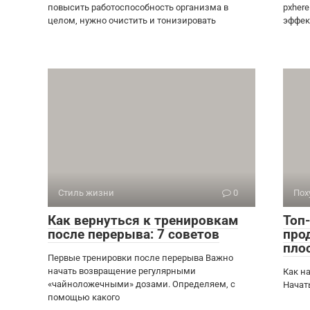
повысить работоспособность организма в
pxher
целом, нужно очистить и тонизировать
эффек
Стиль жизни
0
Пох
Как вернуться к тренировкам
Топ
после перерыва: 7 советов
про
пло
Первые тренировки после перерыва Важно
начать возвращение регулярными
Как н
«чайноложечными» дозами. Определяем, с
Начат
помощью какого