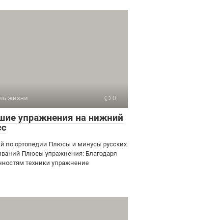
ль жизни
0
шие упражнения на нижний
сс
й по ортопедии Плюсы и минусы русских
иваний Плюсы упражнения: Благодаря
нностям техники упражнение