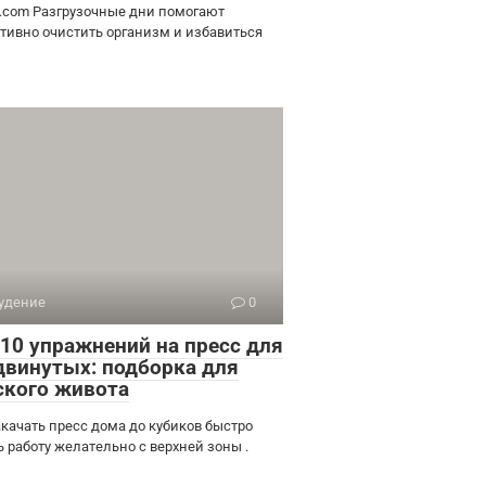
e.com Разгрузочные дни помогают
тивно очистить организм и избавиться
удение
0
-10 упражнений на пресс для
двинутых: подборка для
ского живота
акачать пресс дома до кубиков быстро
ь работу желательно с верхней зоны .