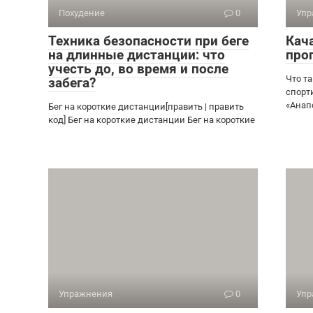
Похудение
0
Упр
Техника безопасности при беге
Кач
на длинные дистанции: что
про
учесть до, во время и после
Что т
забега?
спорт
«Анап
Бег на короткие дистанции[править | править
код] Бег на короткие дистанции Бег на короткие
Упражнения
0
Упр