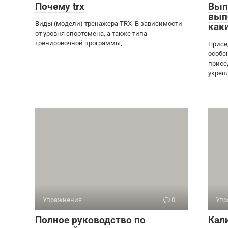
Почему trx
Вып
вып
Виды (модели) тренажера TRX В зависимости
как
от уровня спортсмена, а также типа
тренировочной программы,
Присе
особе
присе
укреп
Упражнения
0
Упр
Полное руководство по
Кал