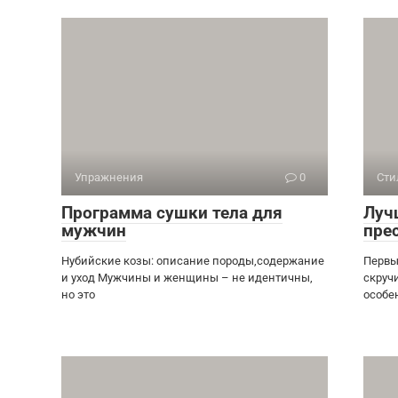
Упражнения
0
Сти
Программа сушки тела для
Луч
мужчин
пре
Нубийские козы: описание породы,содержание
Первы
и уход Мужчины и женщины – не идентичны,
скруч
но это
особе