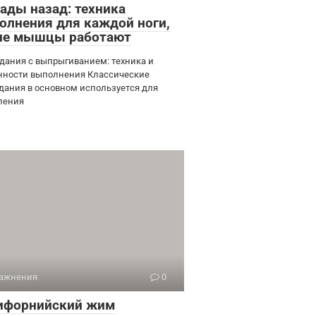
ады назад: техника
олнения для каждой ноги,
ие мышцы работают
дания с выпрыгиванием: техника и
нности выполнения Классические
дания в основном используется для
ления
ажнения
0
ифорнийский жим