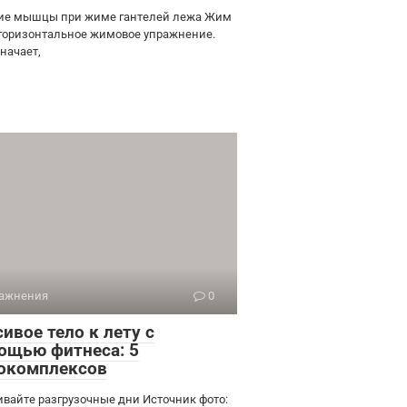
ие мышцы при жиме гантелей лежа Жим
 горизонтальное жимовое упражнение.
начает,
ажнения
0
ивое тело к лету с
ощью фитнеса: 5
окомплексов
ивайте разгрузочные дни Источник фото: