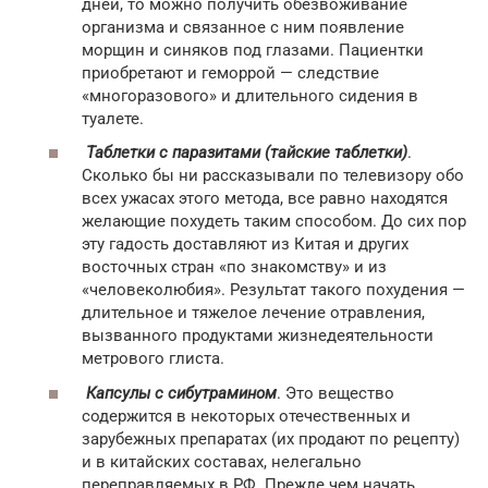
дней, то можно получить обезвоживание
организма и связанное с ним появление
морщин и синяков под глазами. Пациентки
приобретают и геморрой — следствие
«многоразового» и длительного сидения в
туалете.
Таблетки с паразитами (тайские таблетки)
.
Сколько бы ни рассказывали по телевизору обо
всех ужасах этого метода, все равно находятся
желающие похудеть таким способом. До сих пор
эту гадость доставляют из Китая и других
восточных стран «по знакомству» и из
«человеколюбия». Результат такого похудения —
длительное и тяжелое лечение отравления,
вызванного продуктами жизнедеятельности
метрового глиста.
Капсулы с сибутрамином
. Это вещество
содержится в некоторых отечественных и
зарубежных препаратах (их продают по рецепту)
и в китайских составах, нелегально
переправляемых в РФ. Прежде чем начать