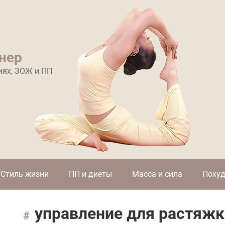
нер
иях, ЗОЖ и ПП
Стиль жизни
ПП и диеты
Масса и сила
Похуд
управление для растяж