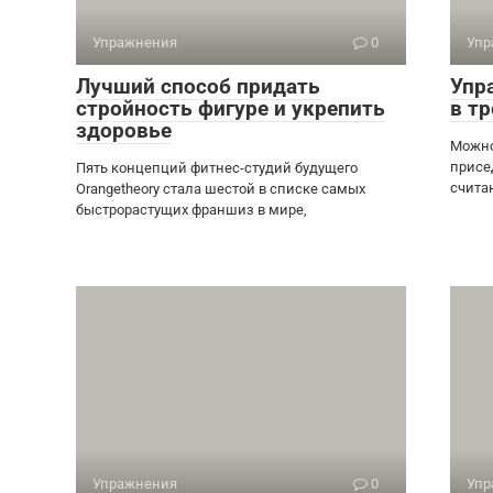
Упражнения
0
Упр
Лучший способ придать
Упр
стройность фигуре и укрепить
в т
здоровье
Можно
присе
Пять концепций фитнес-студий будущего
счита
Orangetheory стала шестой в списке самых
быстрорастущих франшиз в мире,
Упражнения
0
Упр