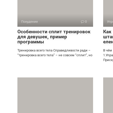
Похудение
0
Упр
Особенности сплит тренировок
Как
для девушек, пример
шта
программы
еле
Тренировка всего тела Справедливости ради –
В чём
“тренировка всего тела” – не совсем “сплит”, но
1.Упр
Присе