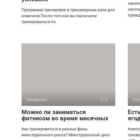
занят
запла
Программа тренировок в тренажерном зале для
прежд
новичков После того как вы закончили
тренироваться по
Похудение
0
Пох
Можно ли заниматься
Ест
фитнесом во время месячных
яго
Как тренироваться в разные фазы
Компл
менструального цикла? Менструальный цикл
тазов