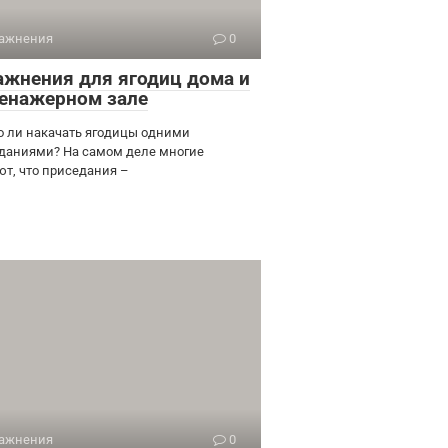
ажнения
0
ажнения для ягодиц дома и
ренажерном зале
 ли накачать ягодицы одними
даниями? На самом деле многие
ют, что приседания –
ажнения
0