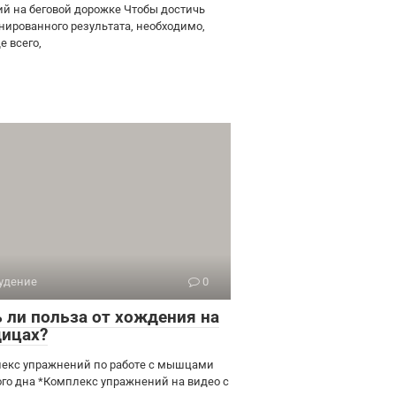
ий на беговой дорожке Чтобы достичь
нированного результата, необходимо,
е всего,
удение
0
ь ли польза от хождения на
дицах?
екс упражнений по работе с мышцами
ого дна *Комплекс упражнений на видео с