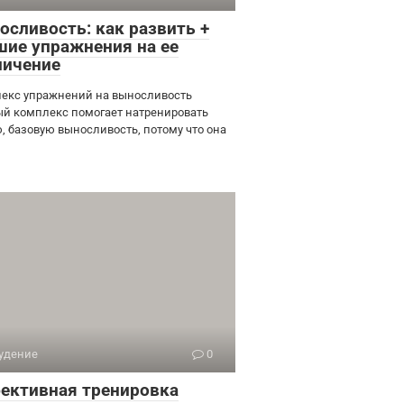
осливость: как развить +
шие упражнения на ее
личение
екс упражнений на выносливость
й комплекс помогает натренировать
, базовую выносливость, потому что она
удение
0
ективная тренировка