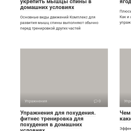
укрепить мышцы спины в
яго
домашних условиях
Плюсы
Как и
Основные виды движений Комплекс для
упраж
развития мышц спины выполняют обычно
перед тренировкой других частей
Упражнения
0
Упр
Упражнения для похудения.
Чем
фитнес тренировка для
как
похудения в домашних
Эффек
условиях