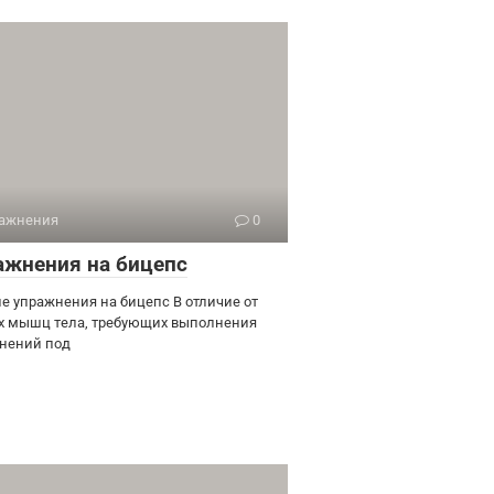
ажнения
0
ажнения на бицепс
е упражнения на бицепс В отличие от
х мышц тела, требующих выполнения
нений под