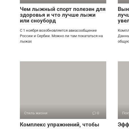
Чем лыжный спорт полезен для
Вын
здоровья и что лучше лыжи
луч
или сноуборд
уве
С 1 ноября возобновляется авиасообщение
Компл
России и Сербии. Можно ли там покататься на
Данны
лыжах
общую
Стиль жизни
0
Пох
Комплекс упражнений, чтобы
Эфф