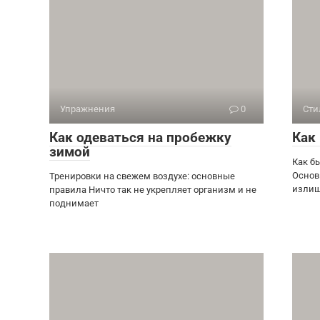
Упражнения
0
Сти
Как одеваться на пробежку
Как
зимой
Как б
Основ
Тренировки на свежем воздухе: основные
излиш
правила Ничто так не укрепляет организм и не
поднимает