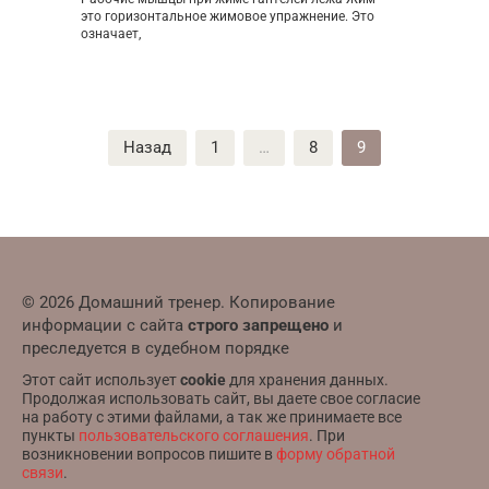
это горизонтальное жимовое упражнение. Это
означает,
Пагинация
Назад
1
…
8
9
записей
© 2026 Домашний тренер. Копирование
информации с сайта
строго запрещено
и
преследуется в судебном порядке
Этот сайт использует
cookie
для хранения данных.
Продолжая использовать сайт, вы даете свое согласие
на работу с этими файлами, а так же принимаете все
пункты
пользовательского соглашения
. При
возникновении вопросов пишите в
форму обратной
связи
.