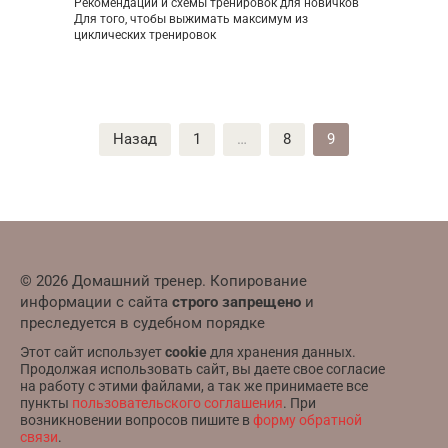
Рекомендации и схемы тренировок для новичков
Для того, чтобы выжимать максимум из
циклических тренировок
Пагинация
Назад
1
…
8
9
записей
© 2026 Домашний тренер. Копирование
информации с сайта
строго запрещено
и
преследуется в судебном порядке
Этот сайт использует
cookie
для хранения данных.
Продолжая использовать сайт, вы даете свое согласие
на работу с этими файлами, а так же принимаете все
пункты
пользовательского соглашения
. При
возникновении вопросов пишите в
форму обратной
связи
.