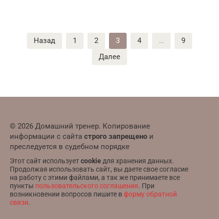
Пагинация
Назад
1
2
3
4
…
9
записей
Далее
© 2026 Домашний тренер. Копирование
информации с сайта
строго запрещено
и
преследуется в судебном порядке
Этот сайт использует
cookie
для хранения данных.
Продолжая использовать сайт, вы даете свое согласие
на работу с этими файлами, а так же принимаете все
пункты
пользовательского соглашения
. При
возникновении вопросов пишите в
форму обратной
связи
.