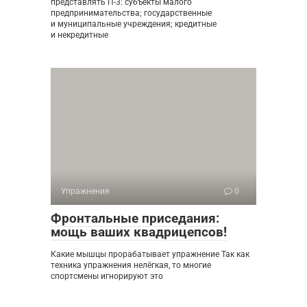
представлять П-3: субъекты малого
предпринимательства; государственные
и муниципальные учреждения; кредитные
и некредитные
Упражнения
0
Фронтальные приседания:
мощь ваших квадрицепсов!
Какие мышцы прорабатывает упражнение Так как
техника упражнения нелёгкая, то многие
спортсмены игнорируют это