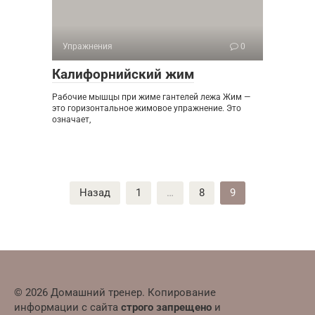
Упражнения
0
Калифорнийский жим
Рабочие мышцы при жиме гантелей лежа Жим —
это горизонтальное жимовое упражнение. Это
означает,
Пагинация
Назад
1
…
8
9
записей
© 2026 Домашний тренер. Копирование
информации с сайта
строго запрещено
и