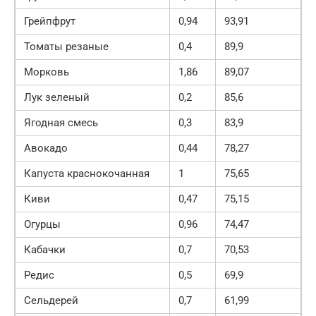
Грейпфрут
0,94
93,91
Томаты резаные
0,4
89,9
Морковь
1,86
89,07
Лук зеленый
0,2
85,6
Ягодная смесь
0,3
83,9
Авокадо
0,44
78,27
Капуста краснокочанная
1
75,65
Киви
0,47
75,15
Огурцы
0,96
74,47
Кабачки
0,7
70,53
Редис
0,5
69,9
Сельдерей
0,7
61,99