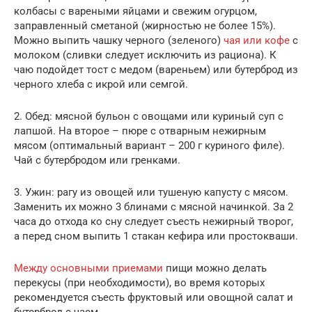
колбасы с вареными яйцами и свежим огурцом,
заправленный сметаной (жирностью не более 15%).
Можно выпить чашку черного (зеленого)
чая или кофе
с
молоком (сливки следует исключить из рациона). К
чаю подойдет тост с медом (вареньем) или бутерброд из
черного хлеба с икрой или семгой.
2. Обед: мясной бульон с овощами или куриный суп с
лапшой. На второе – пюре с отварным нежирным
мясом (оптимальный вариант – 200 г куриного филе).
Чай с бутербродом или гренками.
3. Ужин: рагу из овощей или тушеную капусту с мясом.
Заменить их можно 3 блинами с мясной начинкой. За 2
часа до отхода ко сну следует съесть нежирный творог,
а перед сном выпить 1 стакан кефира или простокваши.
Между основными приемами
пищи можно делать
перекусы (при необходимости), во время которых
рекомендуется съесть фруктовый или овощной салат и
бутерброд с чаем.