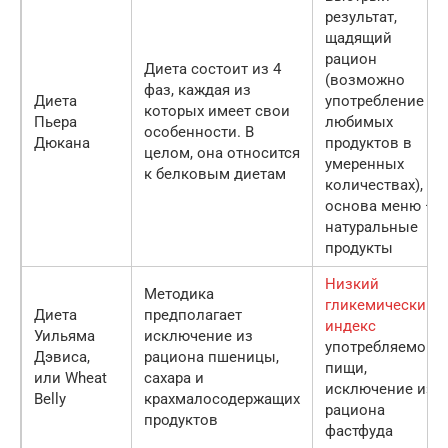
результат,
щадящий
рацион
Диета состоит из 4
(возможно
фаз, каждая из
Диета
употребление
которых имеет свои
Пьера
любимых
особенности. В
Дюкана
продуктов в
целом, она относится
умеренных
к белковым диетам
количествах),
основа меню —
натуральные
продукты
Низкий
Методика
гликемический
Диета
предполагает
индекс
Уильяма
исключение из
употребляемой
Дэвиса,
рациона пшеницы,
пищи,
или Wheat
сахара и
исключение из
Belly
крахмалосодержащих
рациона
продуктов
фастфуда