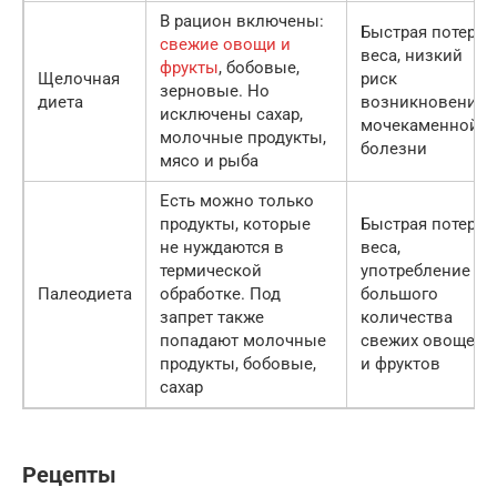
В рацион включены:
Быстрая потеря
свежие овощи и
веса, низкий
фрукты
, бобовые,
Щелочная
риск
зерновые. Но
диета
возникновения
исключены сахар,
мочекаменной
молочные продукты,
болезни
мясо и рыба
Есть можно только
продукты, которые
Быстрая потеря
не нуждаются в
веса,
термической
употребление
Палеодиета
обработке. Под
большого
запрет также
количества
попадают молочные
свежих овощей
продукты, бобовые,
и фруктов
сахар
Рецепты