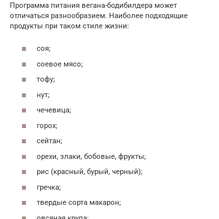
Программа питания вегана-бодибилдера может
отличаться разнообразием. Наиболее подходящие
продукты при таком стиле жизни:
соя;
соевое мясо;
тофу;
нут;
чечевица;
горох;
сейтан;
орехи, злаки, бобовые, фрукты;
рис (красный, бурый, черный);
гречка;
твердые сорта макарон;
овсяная крупа;