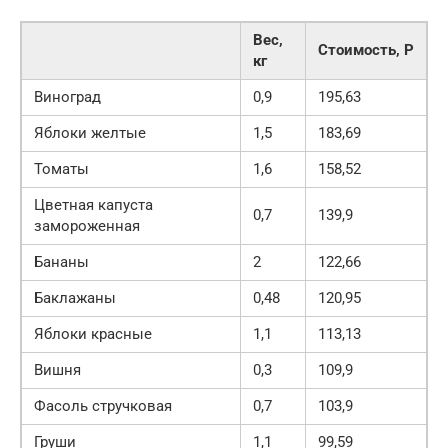
Вес,
Стоимость, Р
кг
Виноград
0,9
195,63
Яблоки желтые
1,5
183,69
Томаты
1,6
158,52
Цветная капуста
0,7
139,9
замороженная
Бананы
2
122,66
Баклажаны
0,48
120,95
Яблоки красные
1,1
113,13
Вишня
0,3
109,9
Фасоль стручковая
0,7
103,9
Груши
1,1
99,59