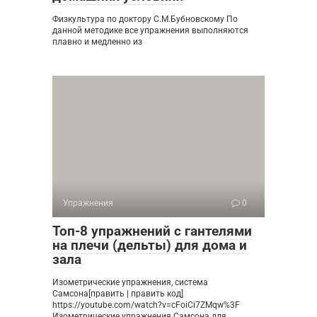
Физкультура по доктору С.М.Бубновскому По
данной методике все упражнения выполняются
плавно и медленно из
Упражнения
0
Топ-8 упражнений с гантелями
на плечи (дельты) для дома и
зала
Изометрические упражнения, система
Самсона[править | править код]
https://youtube.com/watch?v=cFoiCi7ZMqw%3F
Изометрические упражнения Самсона для