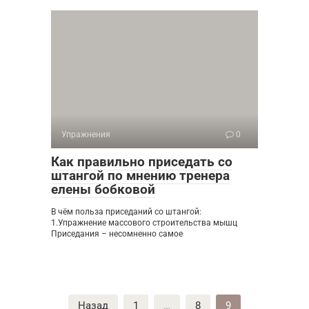
Упражнения
0
Как правильно приседать со
штангой по мнению тренера
елены бобковой
В чём польза приседаний со штангой:
1.Упражнение массового строительства мышц
Приседания – несомненно самое
Пагинация
Назад
1
…
8
9