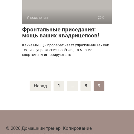
Упражнения
0
Фронтальные приседания:
мощь ваших квадрицепсов!
Какие мышцы прорабатывает упражнение Так как
техника упражнения нелёгкая, то многие
спортсмены игнорируют это
Пагинация
Назад
1
…
8
9
записей
© 2026 Домашний тренер. Копирование