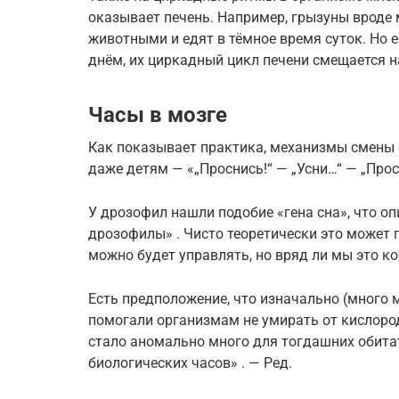
оказывает печень. Например, грызуны врод
животными и едят в тёмное время суток. Но 
днём, их циркадный цикл печени смещается на
Часы в мозге
Как показывает практика, механизмы смены 
даже детям — «„Проснись!“ — „Усни…“ — „Просн
У дрозофил нашли подобие «гена сна», что оп
дрозофилы» . Чисто теоретически это может п
можно будет управлять, но вряд ли мы это ко
Есть предположение, что изначально (много
помогали организмам не умирать от кислород
стало аномально много для тогдашних обита
биологических часов» . — Ред.