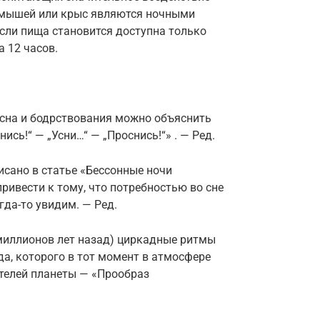
е мышей или крыс являются ночными
если пища становится доступна только
 12 часов.
сна и бодрствования можно объяснить
ись!“ — „Усни…“ — „Проснись!“» . — Ред.
исано в статье «Бессонные ночи
ривести к тому, что потребностью во сне
гда-то увидим. — Ред.
 миллионов лет назад) циркадные ритмы
а, которого в тот момент в атмосфере
телей планеты — «Прообраз