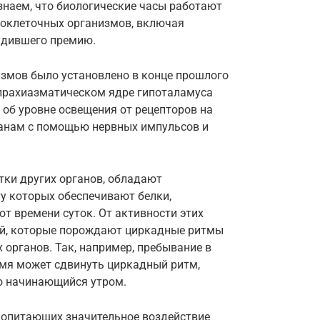
знаем, что биологические часы работают
огоклеточных организмов, включая
судившего премию.
измов было установлено в конце прошлого
упрахиазматическом ядре гипоталамуса
об уровне освещения от рецепторов на
рганам с помощью нервных импульсов и
етки других органов, обладают
у которых обеспечивают белки,
от времени суток. От активности этих
зей, которые порождают циркадные ритмы
 органов. Так, например, пребывание в
мя может сдвинуть циркадный ритм,
но начинающийся утром.
копитающих значительное воздействие