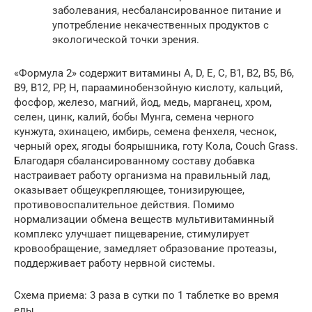
заболевания, несбалансированное питание и
употребление некачественных продуктов с
экологической точки зрения.
«Формула 2» содержит витамины A, D, E, C, B1, B2, B5, B6,
B9, B12, PP, H, парааминобензойную кислоту, кальций,
фосфор, железо, магний, йод, медь, марганец, хром,
селен, цинк, калий, бобы Мунга, семена черного
кунжута, эхинацею, имбирь, семена фенхеля, чеснок,
черный орех, ягоды боярышника, готу Кола, Couch Grass.
Благодаря сбалансированному составу добавка
настраивает работу организма на правильный лад,
оказывает общеукрепляющее, тонизирующее,
противовоспалительное действия. Помимо
нормализации обмена веществ мультивитаминный
комплекс улучшает пищеварение, стимулирует
кровообращение, замедляет образование протеазы,
поддерживает работу нервной системы.
Схема приема: 3 раза в сутки по 1 таблетке во время
еды.