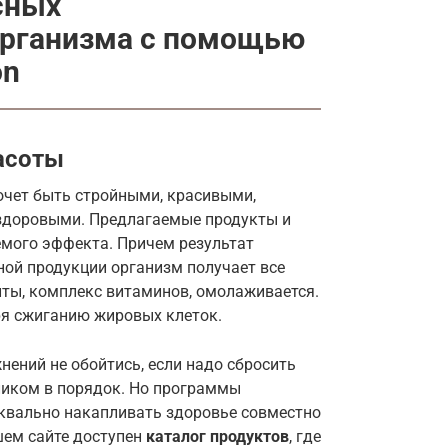
сных
организма с помощью
on
асоты
хочет быть стройными, красивыми,
 здоровыми. Предлагаемые продукты и
мого эффекта. Причем результат
ной продукции организм получает все
ты, комплекс витаминов, омолаживается.
ря сжиганию жировых клеток.
нений не обойтись, если надо сбросить
еликом в порядок. Но программы
квально накапливать здоровье совместно
шем сайте доступен
каталог продуктов
, где