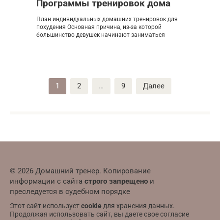
Программы тренировок дома
План индивидуальных домашних тренировок для
похудения Основная причина, из-за которой
большинство девушек начинают заниматься
Пагинация
1
2
…
9
Далее
записей
© 2026 Домашний тренер. Копирование
информации с сайта
строго запрещено
и
преследуется в судебном порядке
Этот сайт использует
cookie
для хранения данных.
Продолжая использовать сайт, вы даете свое согласие