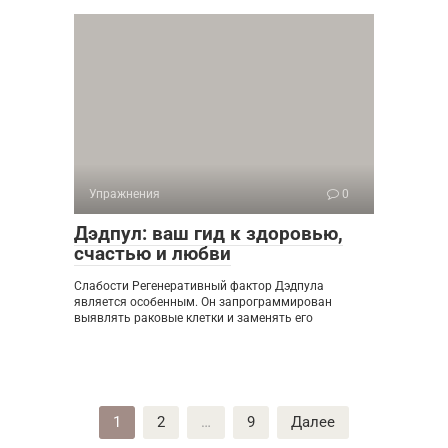
Упражнения
0
Дэдпул: ваш гид к здоровью,
счастью и любви
Слабости Регенеративный фактор Дэдпула
является особенным. Он запрограммирован
выявлять раковые клетки и заменять его
Пагинация
1
2
…
9
Далее
записей