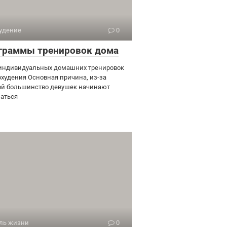
удение
0
граммы тренировок дома
индивидуальных домашних тренировок
охудения Основная причина, из-за
ой большинство девушек начинают
аться
ль жизни
0