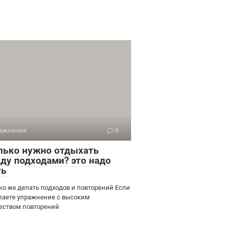
ажнения
0
лько нужно отдыхать
ду подходами? это надо
ть
ко же делать подходов и повторений Если
лаете упражнение с высоким
еством повторений