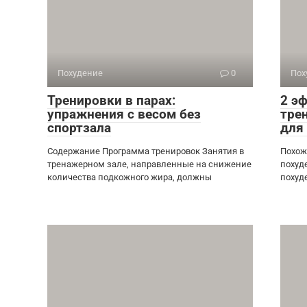
Похудение
0
Пох
Тренировки в парах:
2 э
упражнения с весом без
тре
спортзала
для
Содержание Программа тренировок Занятия в
Похож
тренажерном зале, направленные на снижение
похуд
количества подкожного жира, должны
похуд