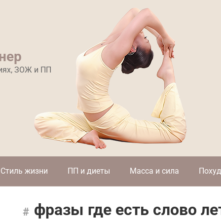
нер
иях, ЗОЖ и ПП
Стиль жизни
ПП и диеты
Масса и сила
Похуд
фразы где есть слово ле