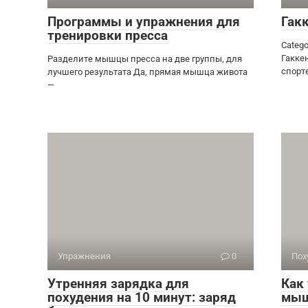
Программы и упражнения для
Гак
тренировки пресса
Catego
Гакке
Разделите мышцы пресса на две группы, для
спорт
лучшего результата Да, прямая мышца живота
—
Упражнения
0
Пох
Утренняя зарядка для
Как
похудения на 10 минут: заряд
мыш