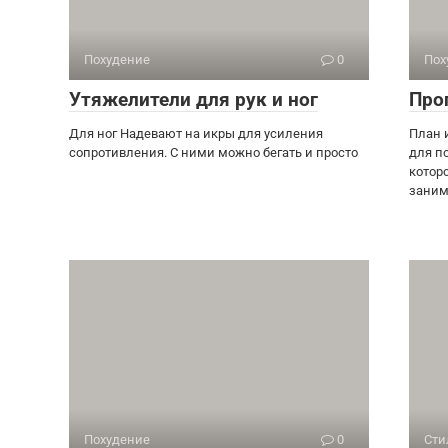
Похудение
0
Пох
Утяжелители для рук и ног
Про
Для ног Надевают на икры для усиления
План 
сопротивления. С ними можно бегать и просто
для п
котор
заним
Похудение
0
Сти