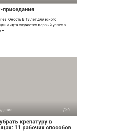
к-приседания
ries Юность В 13 лет для юного
ндшмидта случается первый успех в
е –
удение
0
 убрать крепатуру в
цах: 11 рабочих способов