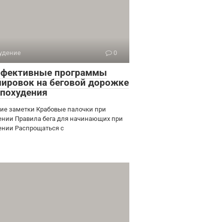
удение
0
ффективные программы
нировок на беговой дорожке
 похудения
ие заметки Крабовые палочки при
ении Правила бега для начинающих при
ении Распрощаться с