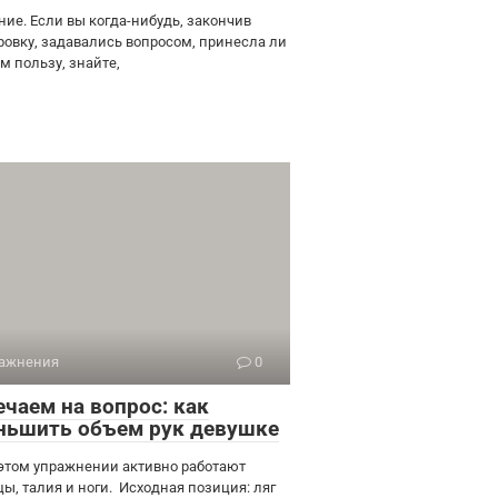
ние. Если вы когда-нибудь, закончив
ровку, задавались вопросом, принесла ли
м пользу, знайте,
ажнения
0
ечаем на вопрос: как
ньшить объем рук девушке
 этом упражнении активно работают
цы, талия и ноги. Исходная позиция: ляг