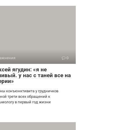
ажнения
0
сей ягудин: «я не
ивый. у нас с таней все на
ерии»
ны конъюнктивита у грудничков
ной трети всех обращений к
ьмологу в первый год жизни