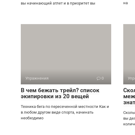
на
вы начинающий атлет и в приоритет вы
Упражнения
0
Упр
В чем бежать трейл? cписок
Ско
экипировки из 20 вещей
меж
зна
Техника бега по пересеченной местности Как и
в любом другом виде спорта, начинать
Сколь
необходимо
вы де
колич