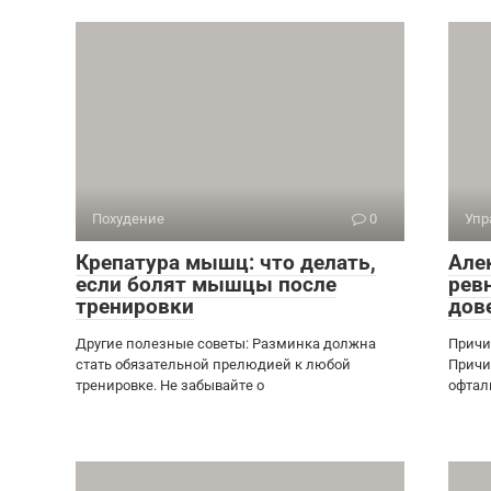
Похудение
0
Упр
Крепатура мышц: что делать,
Алек
если болят мышцы после
ревн
тренировки
дов
Другие полезные советы: Разминка должна
Причи
стать обязательной прелюдией к любой
Причи
тренировке. Не забывайте о
офтал