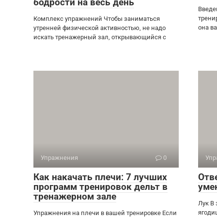
бодрости на весь день
Введе
трени
Комплекс упражнений Чтобы заниматься
она ва
утренней физической активностью, не надо
искать тренажерный зал, открывающийся с
Упражнения
0
Упр
Как накачать плечи: 7 лучших
Отв
программ тренировок дельт в
уме
тренажерном зале
Лук В
ягоди
Упражнения на плечи в вашей тренировке Если