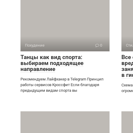
Похудение
0
Сти
Танцы как вид спорта:
Все
выбираем подходящее
вред
направление
зан
в ги
Рекомендуем Лайфхакер в Telegram Принцип
работы сервисов Кроссфит Если благодаря
Схема
предыдущим видам спорта вы
огром