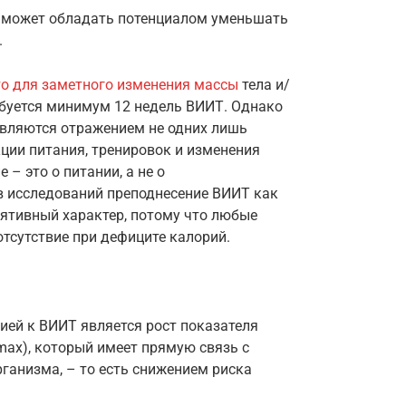
Т может обладать потенциалом уменьшать
.
то для заметного изменения массы
тела и/
ебуется минимум 12 недель ВИИТ. Однако
 являются отражением не одних лишь
кции питания, тренировок и изменения
– это о питании, а не о
в исследований преподнесение ВИИТ как
лятивный характер, потому что любые
отсутствие при дефиците калорий.
ией к ВИИТ является рост показателя
ax), который имеет прямую связь с
анизма, – то есть снижением риска