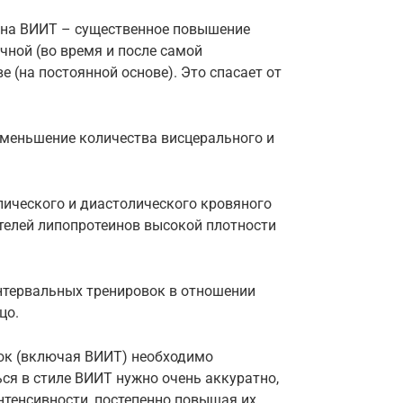
т на ВИИТ – существенное повышение
чной (во время и после самой
е (на постоянной основе). Это спасает от
еньшение количества висцерального и
лического и диастолического кровяного
телей липопротеинов высокой плотности
нтервальных тренировок в отношении
цо.
вок (включая ВИИТ) необходимо
ся в стиле ВИИТ нужно очень аккуратно,
нтенсивности, постепенно повышая их