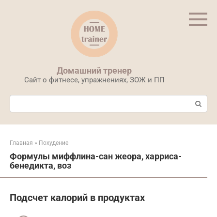
Перейти
к
контенту
Домашний тренер
Сайт о фитнесе, упражнениях, ЗОЖ и ПП
Поиск:
Главная
»
Похудение
Формулы миффлина-сан жеора, харриса-
бенедикта, воз
Подсчет калорий в продуктах