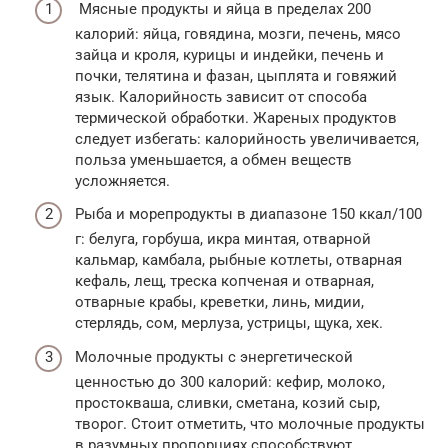
Мясные продукты и яйца в пределах 200
калорий: яйца, говядина, мозги, печень, мясо
зайца и кроля, курицы и индейки, печень и
почки, телятина и фазан, цыплята и говяжий
язык. Калорийность зависит от способа
термической обработки. Жареных продуктов
следует избегать: калорийность увеличивается,
польза уменьшается, а обмен веществ
усложняется.
Рыба и морепродукты в диапазоне 150 ккал/100
г: белуга, горбуша, икра минтая, отварной
кальмар, камбала, рыбные котлеты, отварная
кефаль, лещ, треска копченая и отварная,
отварные крабы, креветки, линь, мидии,
стерлядь, сом, мерлуза, устрицы, щука, хек.
Молочные продукты с энергетической
ценностью до 300 калорий: кефир, молоко,
простокваша, сливки, сметана, козий сыр,
творог. Стоит отметить, что молочные продукты
в разумных пропорциях способствуют