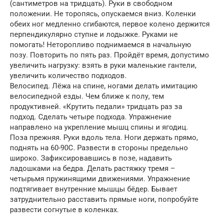
(сантиметров на тридцать). Руки в свободном
положении. Не торопясь, опускаемся вниз. Коленки
обеих ног медленно сгибаются, первое колено держится
перпендикулярно ступне и лодыжке. Руками не
помогать! Неторопливо поднимаемся в начальную
позу. Повторить по пять раз. Пройдёт время, допустимо
увеличить нагрузку: взять в руки маленькие гантели,
увеличить количество подходов.
Велосипед. Лёжа на спине, ногами делать имитацию
велосипедной езды. Чем ближе к полу, тем
продуктивней. «Крутить педали» тридцать раз за
подход. Сделать четыре подхода. Упражнение
направлено на укрепление мышц спины и ягодиц.
Поза прежняя. Руки вдоль тела. Ноги держать прямо,
поднять на 60-90С. Развести в стороны предельно
широко. Зафиксировавшись в позе, надавить
ладошками на бедра. Делать растяжку тремя –
четырьмя пружинящими движениями. Упражнение
подтягивает внутренние мышцы бёдер. Бывает
затруднительно расставить прямые ноги, попробуйте
развести согнутые в коленках.