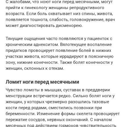
С жалобами, что ноют ноги перед месячными, могут
прийти к гинекологу женщины репродуктивного
возраста. Если боль охватывает низ спины, живота,
появляется тошнота, слабость, головокружение, врач
может диагностировать дисменорею.
Тянущие ощущения часто появляются у пациенток с
хроническим аднекситом. Вялотекущее воспаление
придатков провоцирует появление болей в нижних
участках живота, которые иррадируют в поясничную
зону, нижние конечности. Также болят конечности у
женщин, склонных к отекам.
Ломит ноги перед месячными
Чувство ломоты в мышцах, суставах в преддверии
менструации встречается редко. Сильно болят ноги у
женщин, у которых чрезмерно разошлись тазовые
кости перед родами, сместились позвонки при
беременности. Изменение формы скелета провоцирует
пережатие сосудов, нервных окончаний. С началом
месячных под действием гормонов чувствительность