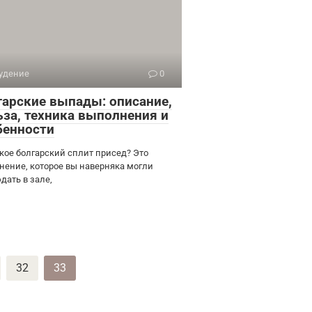
удение
0
гарские выпады: описание,
ьза, техника выполнения и
бенности
акое болгарский сплит присед? Это
нение, которое вы наверняка могли
дать в зале,
32
33