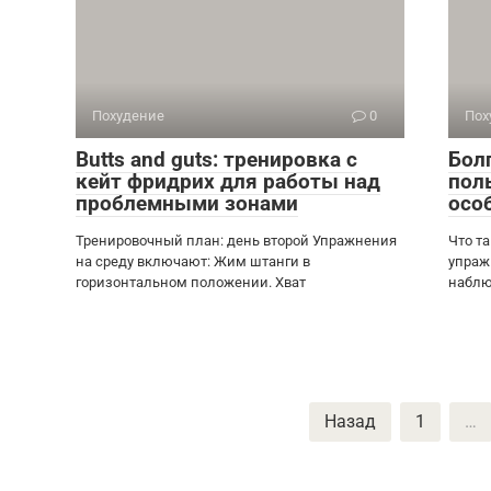
Похудение
0
Пох
Butts and guts: тренировка с
Бол
кейт фридрих для работы над
пол
проблемными зонами
осо
Тренировочный план: день второй Упражнения
Что т
на среду включают: Жим штанги в
упраж
горизонтальном положении. Хват
наблю
Пагинация
Назад
1
…
записей