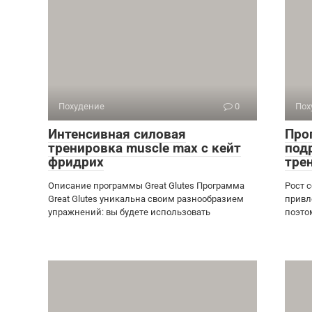
Похудение
0
Пох
Интенсивная силовая
Прог
тренировка muscle max с кейт
под
фридрих
тре
Описание программы Great Glutes Программа
Рост 
Great Glutes уникальна своим разнообразием
привл
упражнений: вы будете использовать
поэто