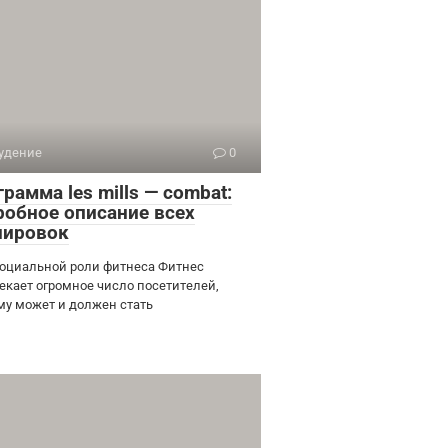
удение
0
рамма les mills — combat:
робное описание всех
нировок
социальной роли фитнеса Фитнес
екает огромное число посетителей,
му может и должен стать