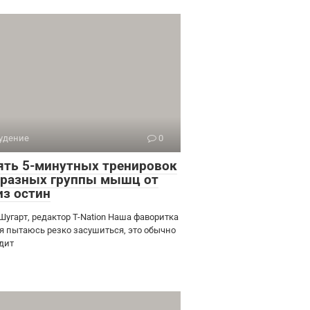
удение
0
ять 5-минутных тренировок
 разных группы мышц от
из остин
Шугарт, редактор T-Nation Наша фаворитка
 я пытаюсь резко засушиться, это обычно
дит