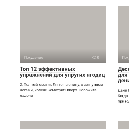
Похудение
0
Пох
Топ 12 эффективных
Дес
упражнений для упругих ягодиц
для
ден
2. Полный мостик Лягте на спину, с согнутыми
ногами, колени «смотрят» вверх. Положите
Дани 
ладони
Когда
приво