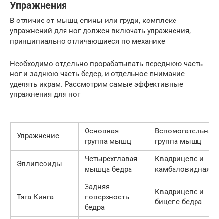
Упражнения
В отличие от мышц спины или груди, комплекс
упражнений для ног должен включать упражнения,
принципиально отличающиеся по механике
Необходимо отдельно прорабатывать переднюю часть
ног и заднюю часть бедер, и отдельное внимание
уделять икрам. Рассмотрим самые эффективные
упражнения для ног
Основная
Вспомогательная
Упражнение
группа мышц
группа мышц
Четырехглавая
Квадрицепс и
Эллипсоиды
мышца бедра
камбаловидная
Задняя
Квадрицепс и
Тяга Кинга
поверхность
бицепс бедра
бедра