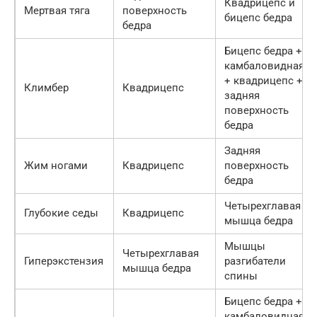
Квадрицепс и
Мертвая тяга
поверхность
бицепс бедра
бедра
Бицепс бедра +
камбаловидная
+ квадрицепс +
Климбер
Квадрицепс
задняя
поверхность
бедра
Задняя
Жим ногами
Квадрицепс
поверхность
бедра
Четырехглавая
Глубокие седы
Квадрицепс
мышца бедра
Мышцы
Четырехглавая
Гиперэкстензия
разгибатели
мышца бедра
спины
Бицепс бедра +
камбаловидная+