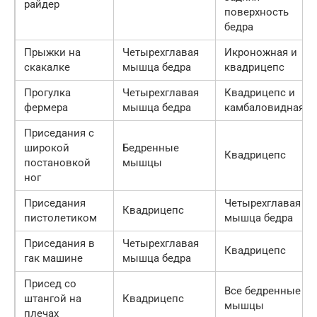
райдер
поверхность
бедра
Прыжки на
Четырехглавая
Икроножная и
скакалке
мышца бедра
квадрицепс
Прогулка
Четырехглавая
Квадрицепс и
фермера
мышца бедра
камбаловидная
Приседания с
широкой
Бедренные
Квадрицепс
постановкой
мышцы
ног
Приседания
Четырехглавая
Квадрицепс
пистолетиком
мышца бедра
Приседания в
Четырехглавая
Квадрицепс
гак машине
мышца бедра
Присед со
Все бедренные
штангой на
Квадрицепс
мышцы
плечах