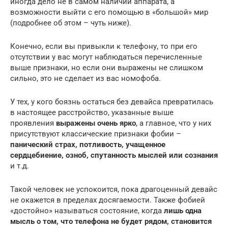
иногда дело не в самом наличии аппарата, а
возможности выйти с его помощью в «большой» мир
(подробнее об этом – чуть ниже).
Конечно, если вы привыкли к телефону, то при его
отсутствии у вас могут наблюдаться перечисленные
выше признаки, но если они выражены не слишком
сильно, это не сделает из вас номофоба.
У тех, у кого боязнь остаться без девайса превратилась
в настоящее расстройство, указанные выше
проявления
выражены очень ярко
, а главное, что у них
присутствуют классические признаки фобии –
панический страх, потливость, учащенное
сердцебиение, озноб, спутанность мыслей или сознания
и т.д.
Такой человек не успокоится, пока драгоценный девайс
не окажется в пределах досягаемости. Также фобией
«достойно» называться состояние, когда
лишь одна
мысль о том, что телефона не будет рядом, становится