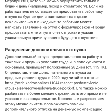
мероприятия, которые можно осуществить только в
будний день (например, поход к стоматологу). Если же
работодатель не соглашается предоставить работнику
отпуск на будние дни и настаивает на отдыхе
исключительно в выходные, то работник может
написать заявление на отгул с формулировкой «Прошу
предоставить мне отгул в счет отпуска» и указав
уважительную причину своего будущего отсутствия.
Разделение дополнительного отпуска
Дополнительный отпуск предоставляется за работу в
тяжелых и вредных условиях труда и, в совокупности с
основным, превышает положенные 28 дней (
ст. 115 ТК
).
О предоставлении дополнительного отпуска за
вредные условия труда в 2020 году читайте в статье
https://otdelkadrov.online/11044-raschet-predostavlenie-
otpuska-za-vrednye-usloviya-truda-po-tk-rf. Его также можно
разбивать на более мелкие отрезки, хоть это прямо и не
указано в законодательстве. Косвенным разрешением
этому можно считать возможность замены
дополнительного отпуска на денежную компенсацию