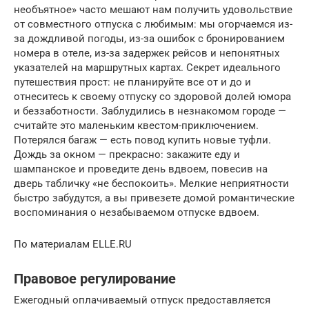
необъятное» часто мешают нам получить удовольствие
от совместного отпуска с любимым: мы огорчаемся из-
за дождливой погоды, из-за ошибок с бронированием
номера в отеле, из-за задержек рейсов и непонятных
указателей на маршрутных картах. Секрет идеального
путешествия прост: не планируйте все от и до и
отнеситесь к своему отпуску со здоровой долей юмора
и беззаботности. Заблудились в незнакомом городе —
считайте это маленьким квестом-приключением.
Потерялся багаж — есть повод купить новые туфли.
Дождь за окном — прекрасно: закажите еду и
шампанское и проведите день вдвоем, повесив на
дверь табличку «не беспокоить». Мелкие неприятности
быстро забудутся, а вы привезете домой романтические
воспоминания о незабываемом отпуске вдвоем.
По материалам ELLE.RU
Правовое регулирование
Ежегодный оплачиваемый отпуск предоставляется