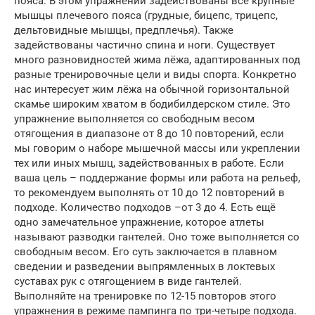
пояса. В этом упражнении задействованы все крупные
мышцы плечевого пояса (грудные, бицепс, трицепс,
дельтовидные мышцы, предплечья). Также
задействованы частично спина и ноги. Существует
много разновидностей жима лёжа, адаптированных под
разные тренировочные цели и виды спорта. Конкретно
нас интересует жим лёжа на обычной горизонтальной
скамье широким хватом в бодибилдерском стиле. Это
упражнение выполняется со свободным весом
отягощения в диапазоне от 8 до 10 повторений, если
мы говорим о наборе мышечной массы или укреплении
тех или иных мышц, задействованных в работе. Если
ваша цель ­– поддержание формы или работа на рельеф,
то рекомендуем выполнять от 10 до 12 повторений в
подходе. Количество подходов –от 3 до 4. Есть ещё
одно замечательное упражнение, которое атлеты
называют разводки гантелей. Оно тоже выполняется со
свободным весом. Его суть заключается в плавном
сведении и разведении выпрямленных в локтевых
суставах рук с отягощением в виде гантелей.
Выполняйте на тренировке по 12-15 повторов этого
упражнения в режиме пампинга по три-четыре подхода.