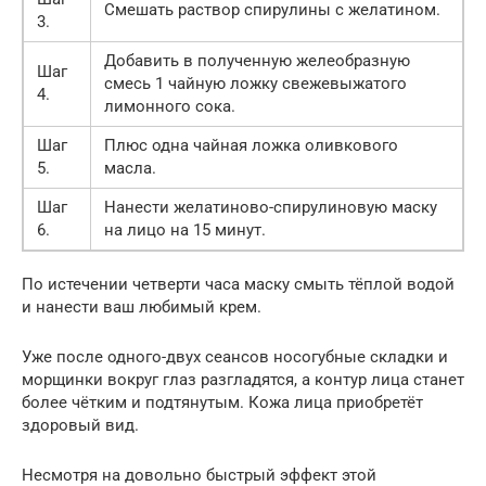
Смешать раствор спирулины с желатином.
3.
Добавить в полученную желеобразную
Шаг
смесь 1 чайную ложку свежевыжатого
4.
лимонного сока.
Шаг
Плюс одна чайная ложка оливкового
5.
масла.
Шаг
Нанести желатиново-спирулиновую маску
6.
на лицо на 15 минут.
По истечении четверти часа маску смыть тёплой водой
и нанести ваш любимый крем.
Уже после одного-двух сеансов носогубные складки и
морщинки вокруг глаз разгладятся, а контур лица станет
более чётким и подтянутым. Кожа лица приобретёт
здоровый вид.
Несмотря на довольно быстрый эффект этой