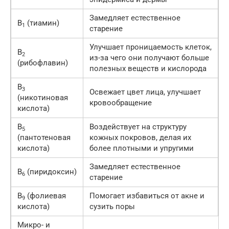
Замедляет естественное
В
(тиамин)
1
старение
Улучшает проницаемость клеток,
В
2
из-за чего они получают больше
(рибофлавин)
полезных веществ и кислорода
В
3
Освежает цвет лица, улучшает
(никотиновая
кровообращение
кислота)
В
Воздействует на структуру
5
(пантотеновая
кожных покровов, делая их
кислота)
более плотными и упругими
Замедляет естественное
В
(пиридоксин)
6
старение
В
(фолиевая
Помогает избавиться от акне и
9
кислота)
сузить поры
Микро- и