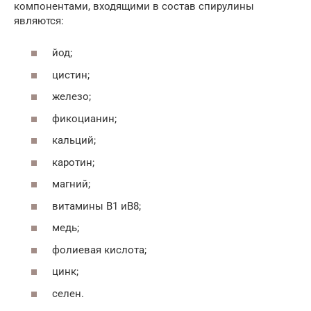
компонентами, входящими в состав спирулины
являются:
йод;
цистин;
железо;
фикоцианин;
кальций;
каротин;
магний;
витамины В1 иВ8;
медь;
фолиевая кислота;
цинк;
селен.