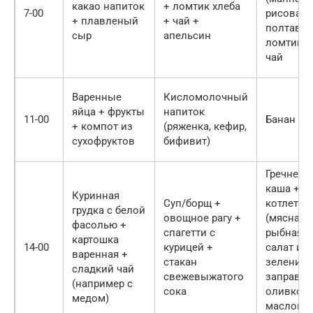
какао напиток
+ ломтик хлеба
7-00
рисовая,
+ плавленый
+ чай +
полтавск
сыр
апельсин
ломтик с
чай
Варенные
Кисломолочный
яйца + фрукты
напиток
11-00
Банан + й
+ компот из
(ряженка, кефир,
сухофруктов
бифивит)
Гречнева
каша +
Куринная
Суп/борщ +
котлета
грудка с белой
овощное рагу +
(мясная/
фасолью +
спагетти с
рыбная) 
картошка
14-00
курицей +
салат из
варенная +
стакан
зелени
сладкий чай
свежевыжатого
заправл
(например с
сока
оливков
медом)
маслом 