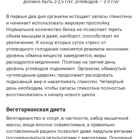
должно быть 2-2,5 г/кг, углеводов – 2-3 г/кг.
В первые два дня организм истощает запасы гликогена
и начинает использовать жировую прослойку.
Нормальное количество белка не позволяет терять
объем мышцам и даже, наоборот, способствует их
увеличению. К концу вторых суток стресс от
углеводного голодания сменяется режимом экономии:
уровень обмена веществ замедляется, жиры
расходуются медленнее. Поэтому на третий день
уровень углеводов поднимают. Организм, обманутый
«углеводным ударом», продолжает расходовать
подкожный жир и накапливать гликоген. Четвертый
день необходим, чтобы запасы гликогена полностью
восстановились к началу нового цикла.
Вегетарианская диета
Вегетарианство и спорт, в частности, набор мышечной
массы, вещи вполне совместимые, а правильно
составленный рацион позволит даже заядлым веганам
посоревноваться результатами с мясоедами. Основные