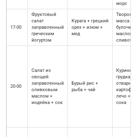
морс
Фруктовый
Твороже
салат
Курага + грецкий
масса + ч
17-00
заправленный
орех + изюм +
булочка 
греческим
мед
маслом
йогуртом
сливочн
Салат из
Куринная
овощей
грудка с
заправленный
Бурый рис +
отварны
20-00
оливковым
рыба + чай
картофел
маслом +
лечо + с
индейка + сок
сока