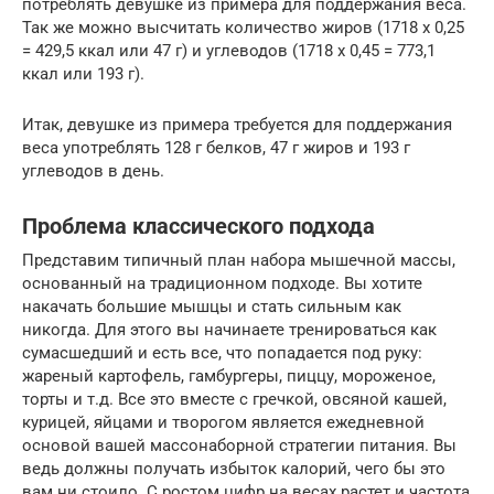
потреблять девушке из примера для поддержания веса.
Так же можно высчитать количество жиров (1718 х 0,25
= 429,5 ккал или 47 г) и углеводов (1718 х 0,45 = 773,1
ккал или 193 г).
Итак, девушке из примера требуется для поддержания
веса употреблять 128 г белков, 47 г жиров и 193 г
углеводов в день.
Проблема классического подхода
Представим типичный план набора мышечной массы,
основанный на традиционном подходе. Вы хотите
накачать большие мышцы и стать сильным как
никогда. Для этого вы начинаете тренироваться как
сумасшедший и есть все, что попадается под руку:
жареный картофель, гамбургеры, пиццу, мороженое,
торты и т.д. Все это вместе с гречкой, овсяной кашей,
курицей, яйцами и творогом является ежедневной
основой вашей массонаборной стратегии питания. Вы
ведь должны получать избыток калорий, чего бы это
вам ни стоило. С ростом цифр на весах растет и частота