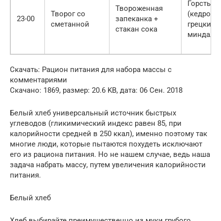
Горсть о
Твороженная
Творог со
(кедровы
23-00
запеканка +
сметанной
грецкие,
стакан сока
миндаль)
Скачать: Рацион питания для набора массы с
комментариями
Скачано: 1869, размер: 20.6 KB, дата: 06 Сен. 2018
Белый хлеб универсальный источник быстрых
углеводов (гликимический индекс равен 85, при
калорийности средней в 250 ккал), именно поэтому так
многие люди, которые пытаются похудеть исключают
его из рациона питания. Но не нашем случае, ведь наша
задача набрать массу, путем увеличения калорийности
питания.
Белый хлеб
Хлеб выбирайте преимущественно из муки грубого